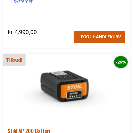
systemet
DELER OG TILBEHØR
Batteriladere
kr
4.990,00
LEGG I HANDLEKURV
GIVI – Bagasjesystem for MC
Tilbud!
-26%
Stihl AP 200 Batteri