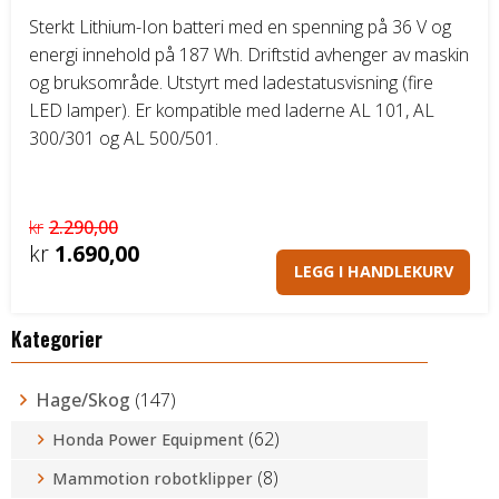
Sterkt Lithium-Ion batteri med en spenning på 36 V og
energi innehold på 187 Wh. Driftstid avhenger av maskin
og bruksområde. Utstyrt med ladestatusvisning (fire
LED lamper). Er kompatible med laderne AL 101, AL
300/301 og AL 500/501.
kr
2.290,00
Opprinnelig
kr
1.690,00
LEGG I HANDLEKURV
pris
Nåværende
var:
pris
Kategorier
kr2.290,00.
er:
kr1.690,00.
Hage/Skog
(147)
(62)
Honda Power Equipment
(8)
Mammotion robotklipper