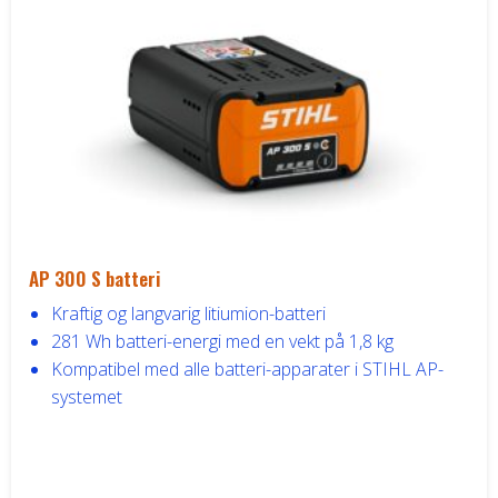
Honda ATV
Kawasaki ATV/UTV
Hisun ATV / UTV
TGB ATV
BÅT OG BÅTMOTOR
AP 300 S batteri
Kraftig og langvarig litiumion-batteri
Båter
281 Wh batteri-energi med en vekt på 1,8 kg
Kompatibel med alle batteri-apparater i STIHL AP-
Suzuki Båtmotor
systemet
TILHENGERE