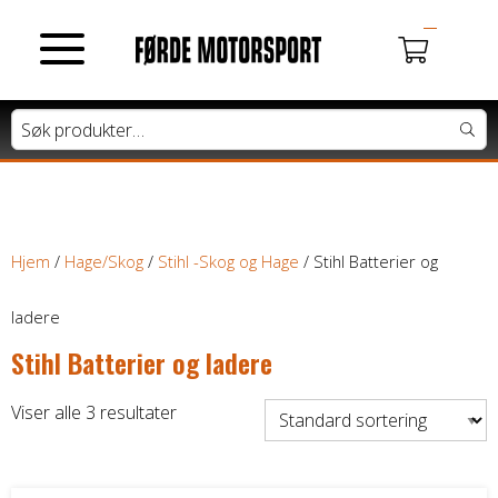
MOTORSYKLER
Du har ingen produkter i handlekurven.
Tung motorsykkel
Lett motorsykkel
Hjem
/
Hage/Skog
/
Stihl -Skog og Hage
/ Stihl Batterier og
Moped / Scooter
ladere
Stihl Batterier og ladere
Cross / Junior
Viser alle 3 resultater
ATV / SNØSCOOTER