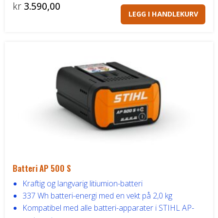
kr
3.590,00
Båthenger
LEGG I HANDLEKURV
Varehenger
Skaphenger
Maskinhenger
HAGE/SKOG
Honda Power Equipment
Batteri AP 500 S
Stihl -Skog og Hage
Kraftig og langvarig litiumion-batteri
337 Wh batteri-energi med en vekt på 2,0 kg
Toro Snøfres
Kompatibel med alle batteri-apparater i STIHL AP-