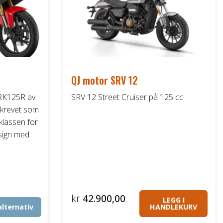
QJ motor SRV 12
SRK125R av
SRV 12 Street Cruiser på 125 cc
skrevet som
-klassen for
sign med
.
kr
42.900,00
LEGG I
alternativ
HANDLEKURV
Dette