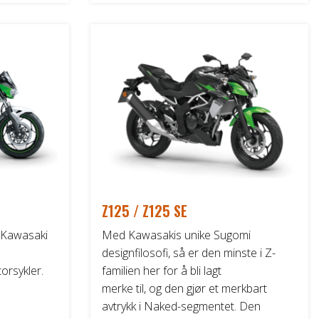
produktet
har
flere
varianter.
Alternativene
kan
velges
på
produktsiden
Z125 / Z125 SE
. Kawasaki
Med Kawasakis unike Sugomi
designfilosofi, så er den minste i Z-
orsykler.
familien her for å bli lagt
merke til, og den gjør et merkbart
avtrykk i Naked-segmentet. Den