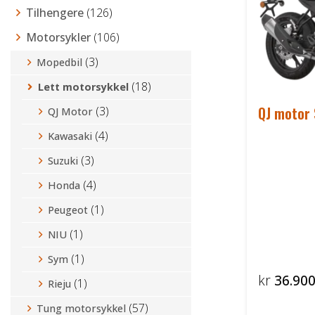
Tilhengere
(126)
Motorsykler
(106)
(3)
Mopedbil
(18)
Lett motorsykkel
QJ motor
(3)
QJ Motor
(4)
Kawasaki
(3)
Suzuki
(4)
Honda
(1)
Peugeot
(1)
NIU
(1)
Sym
kr
36.900
(1)
Rieju
(57)
Tung motorsykkel