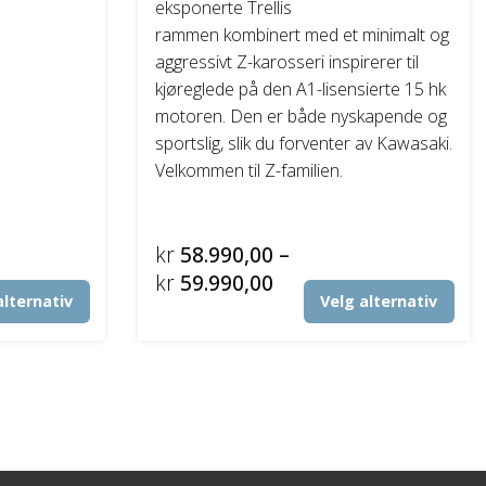
eksponerte Trellis
rammen kombinert med et minimalt og
aggressivt Z-karosseri inspirerer til
kjøreglede på den A1-lisensierte 15 hk
motoren. Den er både nyskapende og
sportslig, slik du forventer av Kawasaki.
Velkommen til Z-familien.
kr
58.990,00
–
Prisområde:
kr
59.990,00
alternativ
Velg alternativ
kr58.990,00
Dette
Dett
til
produktet
prod
kr59.990,00
har
har
flere
flere
varianter.
vari
Alternativene
Alte
kan
kan