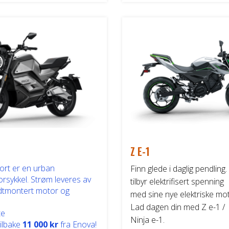
Z E-1
ort er en urban
Finn glede i daglig pendling
rsykkel. Strøm leveres av
tilbyr elektrifisert spenning
dtmontert motor og
med sine nye elektriske mot
Lad dagen din med Z e-1 /
te
Ninja e-1.
tilbake
11 000 kr
fra Enova!