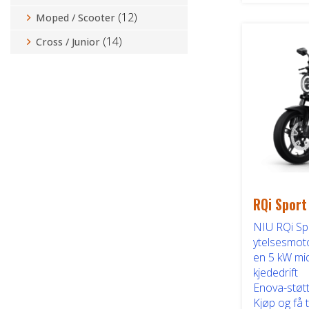
(12)
Moped / Scooter
(14)
Cross / Junior
RQi Sport
NIU RQi Sp
ytelsesmoto
en 5 kW mi
kjededrift
Enova-støt
Kjøp og få 