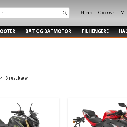
Hjem
Om oss
Mi
COOTER
BÅT OG BÅTMOTOR
TILHENGERE
HA
Båter
Båthenger
Hon
V/UTV
Suzuki Båtmotor
Varehenger
Sti
UTV
Skaphenger
Tor
Maskinhenger
v 18 resultater