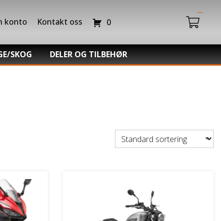
n konto
Kontakt oss
0
GE/SKOG
DELER OG TILBEHØR
Du har ingen produkter i handlekurven.
da Power Equipment
Batteriladere
hl -Skog og Hage
GIVI – Bagasjesystem for MC
o Snøfres