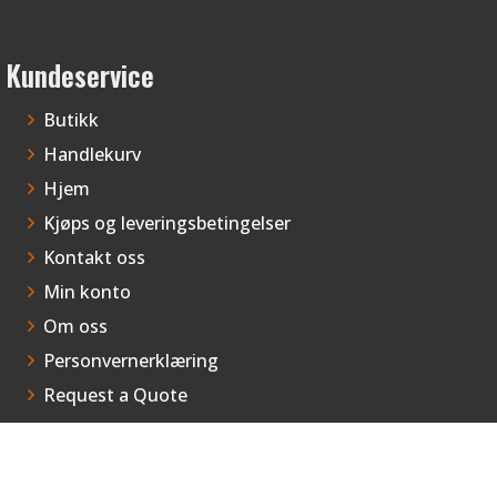
velges
på
produktsiden
Kundeservice
Butikk
Handlekurv
Hjem
Kjøps og leveringsbetingelser
Kontakt oss
Min konto
Om oss
Personvernerklæring
Request a Quote
Til kassen
Vipps Checkout