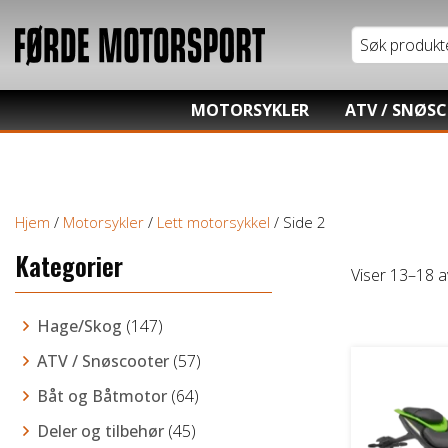
MOTORSYKLER
ATV / SNØS
Tung motorsykkel
Honda ATV
Lett motorsykkel
Kawasaki AT
Hjem
/
Motorsykler
/
Lett motorsykkel
/ Side 2
Moped / Scooter
Hisun ATV / 
Kategorier
Cross / Junior
TGB ATV
Viser 13–18 a
Hage/Skog
(147)
ATV / Snøscooter
(57)
Båt og Båtmotor
(64)
Deler og tilbehør
(45)