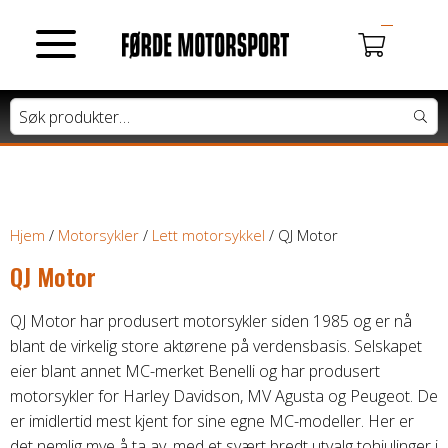
MOTORSYKLER
Du har ingen produkter i handlekurven.
Tung motorsykkel
Lett motorsykkel
Hjem
/
Motorsykler
/
Lett motorsykkel
/ QJ Motor
QJ Motor
Moped / Scooter
QJ Motor har produsert motorsykler siden 1985 og er nå
Cross / Junior
blant de virkelig store aktørene på verdensbasis. Selskapet
eier blant annet MC-merket Benelli og har produsert
motorsykler for Harley Davidson, MV Agusta og Peugeot. De
ATV / SNØSCOOTER
er imidlertid mest kjent for sine egne MC-modeller. Her er
det nemlig mye å ta av, med et svært bredt utvalg tohjulinger i