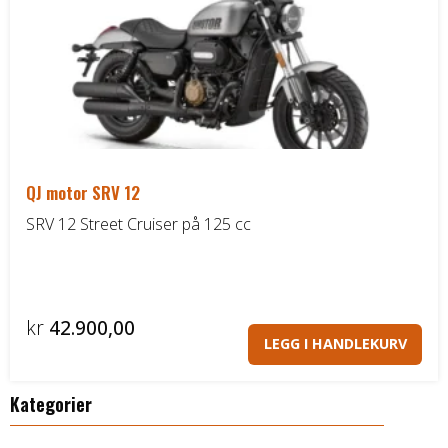
vel
på
pro
QJ motor SRV 12
SRV 12 Street Cruiser på 125 cc
kr
42.900,00
LEGG I HANDLEKURV
Kategorier