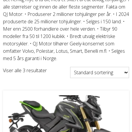
Honda ATV
alle størrelser og innen de aller fleste segmenter. Fakta om
QJ Motor: • Produserer 2 millioner tohjulinger per år. • I 2024
Kawasaki ATV/UTV
produserte de 25 millioner tohjulinger. • Selges i 150 land. •
Mer enn 2500 forhandlere over hele verden. • Tilbyr 90
Hisun ATV / UTV
modeller fra 50 til 1200 kubikk. • Bredt utvalg elektriske
motorsykler. • QJ Motor tilhører Geely-konsernet som
TGB ATV
omfatter Volvo, Polestar, Lotus, Smart, Benelli m.fl. • Selges
med 5 års garanti i Norge.
BÅT OG BÅTMOTOR
Viser alle 3 resultater
Båter
Suzuki Båtmotor
TILHENGERE