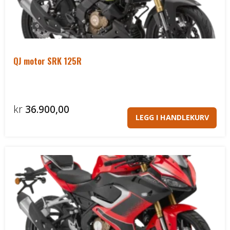
Båthenger
Varehenger
QJ motor SRK 125R
Skaphenger
Maskinhenger
kr
36.900,00
LEGG I HANDLEKURV
HAGE/SKOG
Honda Power Equipment
Stihl -Skog og Hage
Toro Snøfres