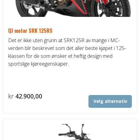
DELER OG TILBEHØR
Batteriladere
QJ motor SRK 125RS
Det er ikke uten grunn at SRK125R av mange i MC-
GIVI – Bagasjesystem for MC
verden blir beskrevet som det aller beste kjøpet i 125-
klassen for de som ønsker et heftig design med
sportslige kjøreegenskaper.
kr
42.900,00
Det
Velg alternativ
pro
har
fler
vari
Alt
kan