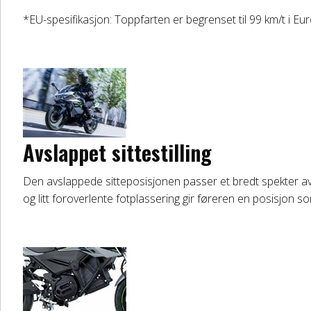
*EU-spesifikasjon: Toppfarten er begrenset til 99 km/t i Eu
Avslappet sittestilling
Den avslappede sitteposisjonen passer et bredt spekter av f
og litt foroverlente fotplassering gir føreren en posisjon s