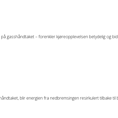
i på gasshåndtaket – forenkler kjøreopplevelsen betydelig og bidr
åndtaket, blir energien fra nedbremsingen resirkulert tilbake til b