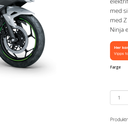
elektr
med si
med Z 
Ninja e
Farge
Ninja
E-
1
antall
Produkt