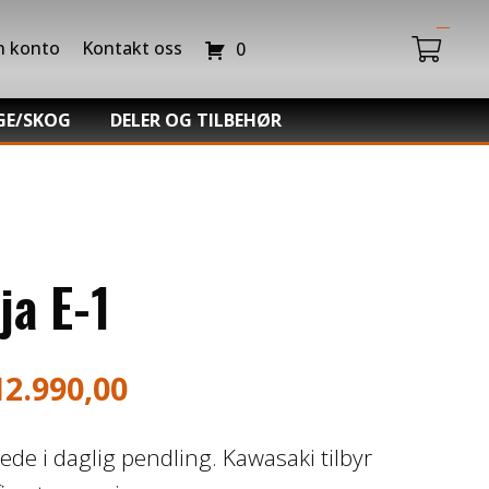
n konto
Kontakt oss
0
GE/SKOG
DELER OG TILBEHØR
Du har ingen produkter i handlekurven.
da Power Equipment
Batteriladere
hl -Skog og Hage
GIVI – Bagasjesystem for MC
o Snøfres
ja E-1
12.990,00
lede i daglig pendling. Kawasaki tilbyr