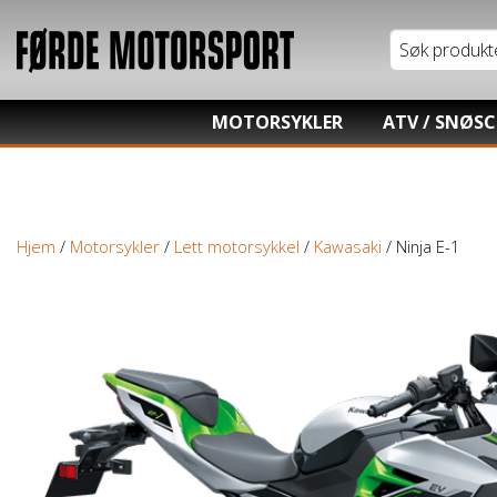
MOTORSYKLER
ATV / SNØS
Tung motorsykkel
Honda ATV
Lett motorsykkel
Kawasaki AT
Hjem
/
Motorsykler
/
Lett motorsykkel
/
Kawasaki
/ Ninja E-1
Moped / Scooter
Hisun ATV / 
Cross / Junior
TGB ATV