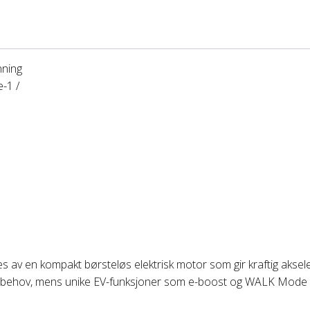
nning
-1 /
s av en kompakt børsteløs elektrisk motor som gir kraftig akseler
ns behov, mens unike EV-funksjoner som e-boost og WALK Mode l