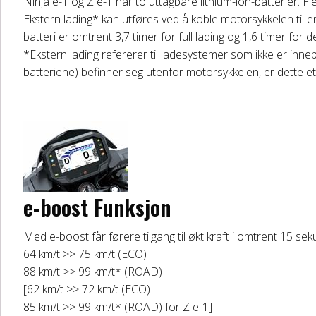
Ninja e-1 og Z e-1 har to uttagbare lithium-ion-batterier. Fle
Ekstern lading* kan utføres ved å koble motorsykkelen til en 
batteri er omtrent 3,7 timer for full lading og 1,6 timer for 
*Ekstern lading refererer til ladesystemer som ikke er inne
batteriene) befinner seg utenfor motorsykkelen, er dette e
e-boost Funksjon
Med e-boost får førere tilgang til økt kraft i omtrent 15 sek
64 km/t >> 75 km/t (ECO)
88 km/t >> 99 km/t* (ROAD)
[62 km/t >> 72 km/t (ECO)
85 km/t >> 99 km/t* (ROAD) for Z e-1]