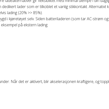
re ladealternativer gir fleksibilitet med minimal ulempe i din dagli
dedikert lader som er tilkoblet et vanlig stikkontakt. Alternativ
delvis lading (20% >> 85%).
bygd i kjøretøyet selv. Siden batteriladeren (som tar AC-strøm o
t eksempel på ekstern lading.
under. Når det er aktivert, blir akselerasjonen kraftigere, og top