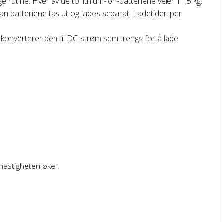
ge rutine. Hver av de to lithium-ion-batteriene veier 11,5 kg.
t kan batteriene tas ut og lades separat. Ladetiden per
g konverterer den til DC-strøm som trengs for å lade
phastigheten øker: