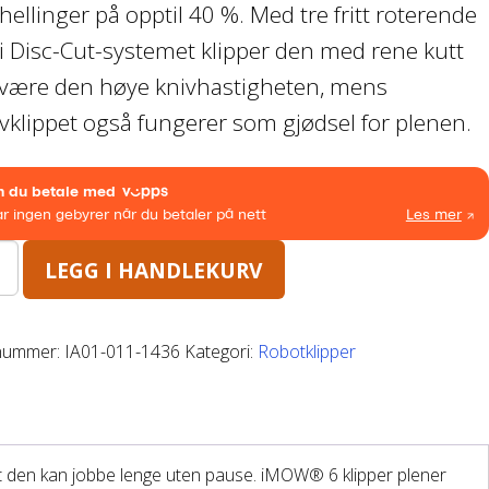
hellinger på opptil 40 %. Med tre fritt roterende
 i Disc-Cut-systemet klipper den med rene kutt
.590,00.
 være den høye knivhastigheten, mens
.950,00.
vklippet også fungerer som gjødsel for plenen.
LEGG I HANDLEKURV
nummer:
IA01-011-1436
Kategori:
Robotklipper
 at den kan jobbe lenge uten pause. iMOW® 6 klipper plener