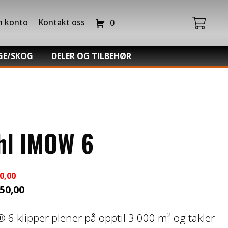
n konto
Kontakt oss
0
GE/SKOG
DELER OG TILBEHØR
Du har ingen produkter i handlekurven.
da Power Equipment
Batteriladere
hl -Skog og Hage
GIVI – Bagasjesystem for MC
o Snøfres
hl IMOW 6
0,00
50,00
innelig
ærende
6 klipper plener på opptil 3 000 m² og takler