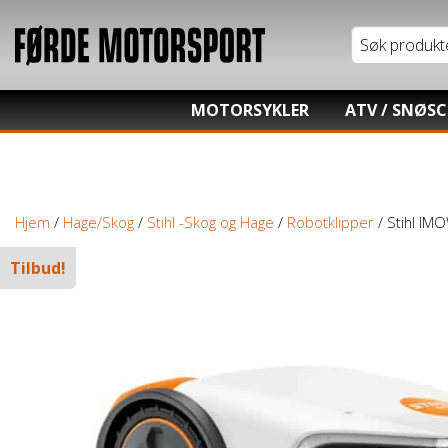
MOTORSYKLER
ATV / SNØS
Tung motorsykkel
Honda ATV
Lett motorsykkel
Kawasaki AT
Hjem
/
Hage/Skog
/
Stihl -Skog og Hage
/
Robotklipper
/ Stihl IM
Moped / Scooter
Hisun ATV / 
Tilbud!
Cross / Junior
TGB ATV