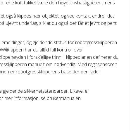
 med rene kutt takket være den høye knivhastigheten, mens
sset også klippes nær objektet, og ved kontakt endrer det
på ujevnt underlag, slik at du også der får et jevnt og pent
talemeldinger, og gjeldende status for robotgressklipperen
MOW®-appen har du alltid full kontroll over
lippehøyden i forskjellige trinn. I klippeplanen definerer du
otgressklipperen manuelt om nødvendig. Med regnsensoren
jonen er robotgressklipperens base der den lader
e gjeldende sikkerhetsstandarder. Likevel er
or mer informasjon, se brukermanualen.