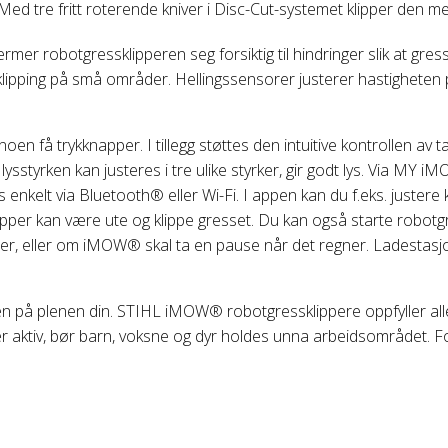
%. Med tre fritt roterende kniver i Disc-Cut-systemet klipper den
rmer robotgressklipperen seg forsiktig til hindringer slik at gre
iv klipping på små områder. Hellingssensorer justerer hastigheten 
en få trykknapper. I tillegg støttes den intuitive kontrollen av 
lysstyrken kan justeres i tre ulike styrker, gir godt lys. Via MY i
enkelt via Bluetooth® eller Wi-Fi. I appen kan du f.eks. justere k
ipper kan være ute og klippe gresset. Du kan også starte rob
ner, eller om iMOW® skal ta en pause når det regner. Ladestas
lsen på plenen din. STIHL iMOW® robotgressklippere oppfyller all
 aktiv, bør barn, voksne og dyr holdes unna arbeidsområdet. F