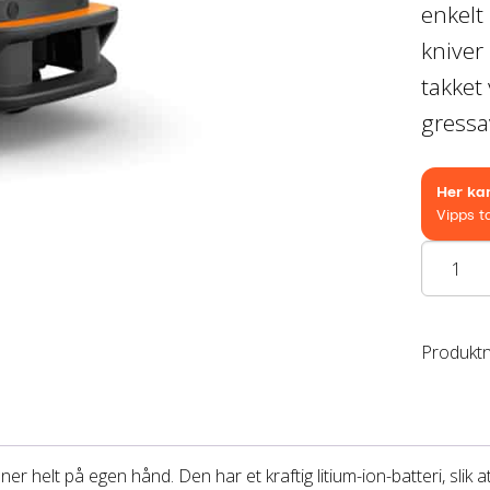
pris
enkelt 
var:
kniver
er:
kr27
takket
kr14
gressa
Stihl
IMOW
6
antall
Produkt
 helt på egen hånd. Den har et kraftig litium-ion-batteri, slik