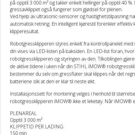
på opptil 3 000 m² og takler enkelt hellinger på opptil 40 
gressavklippet også fungerer som gjødsel for plenen.
Ved hjelp av ultrasonic-sensorer og hastighetstilpasning næ
automatisk retning. En intelligent kjørestil forenkler effekt
klipperesultat.
Robotgressklipperen styres enkelt fra kontrollpanelet med no
din vises via LED-listen på baksiden. En LED-list foran, hvor 
robotgressklipperen og styringen av den. Tilkoblingen gjøres 
de aktive tidene i uken når din STIHL iMOW® robotgresskl
bestemmer du selv om gressflater skal klippes når det reg
batteriene slik at den er klar til neste økt.
Installasjonssett for montering velges i henhold til større
robotgressklipperen iMOW® ikke et leketøy. Når iMOW® er
PLENAREAL
Opptil 3 000 m²
KLIPPETID PER LADING
150 min