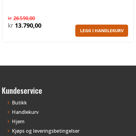
kr
26.590,00
Opprinnelig
kr
13.790,00
LEGG I HANDLEKURV
pris
Nåværende
var:
pris
kr26.590,00.
er:
kr13.790,00.
Kundeservice
Butikk
Handlekurv
Hjem
Kjøps og leveringsbetingelser