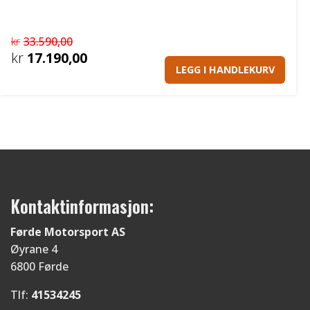
kr
33.590,00
Opprinnelig
kr
17.190,00
LEGG I HANDLEKURV
pris
Nåværende
var:
pris
kr33.590,00.
er:
kr17.190,00.
Kontaktinformasjon:
Førde Motorsport AS
Øyrane 4
6800 Førde
Tlf:
41534245