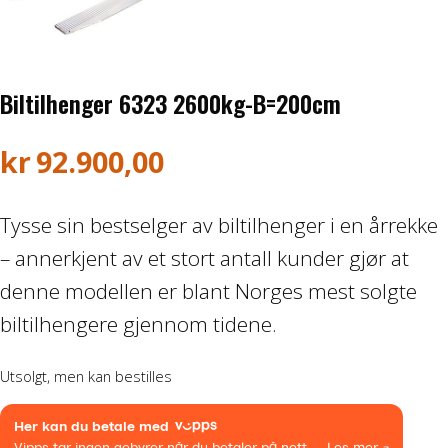
Honda ATV
Kawasaki ATV/UTV
Biltilhenger 6323 2600kg-B=200cm
Hisun ATV / UTV
kr
92.900,00
TGB ATV
Tysse sin bestselger av biltilhenger i en årrekke
BÅT OG BÅTMOTOR
– annerkjent av et stort antall kunder gjør at
denne modellen er blant Norges mest solgte
Båter
biltilhengere gjennom tidene.
Suzuki Båtmotor
Utsolgt, men kan bestilles
TILHENGERE