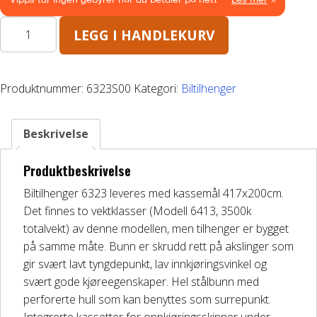
Båthenger
Biltilhenger
LEGG I HANDLEKURV
6323
Varehenger
2600kg-
B=200cm
Produktnummer:
6323S00
Kategori:
Biltilhenger
Skaphenger
antall
Maskinhenger
Beskrivelse
Produktbeskrivelse
HAGE/SKOG
Biltilhenger 6323 leveres med kassemål 417x200cm.
Det finnes to vektklasser (Modell 6413, 3500k
Honda Power Equipment
totalvekt) av denne modellen, men tilhenger er bygget
på samme måte. Bunn er skrudd rett på akslinger som
Stihl -Skog og Hage
gir svært lavt tyngdepunkt, lav innkjøringsvinkel og
svært gode kjøreegenskaper. Hel stålbunn med
Toro Snøfres
perforerte hull som kan benyttes som surrepunkt.