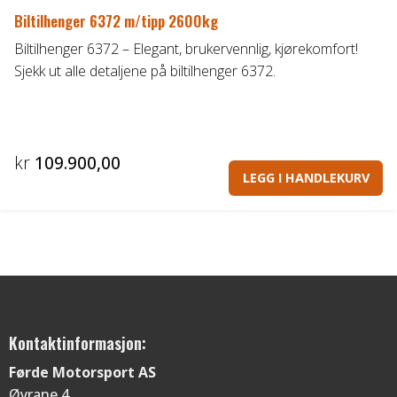
Biltilhenger 6372 m/tipp 2600kg
Biltilhenger 6372 – Elegant, brukervennlig, kjørekomfort!
Sjekk ut alle detaljene på biltilhenger 6372.
kr
109.900,00
LEGG I HANDLEKURV
Kontaktinformasjon:
Førde Motorsport AS
Øyrane 4