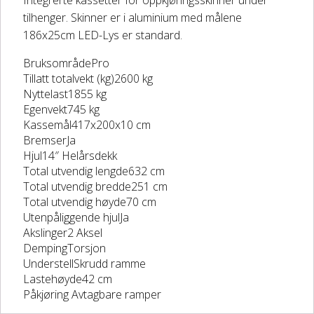
Integrerte kassetter for oppkjøringsskinner under
tilhenger. Skinner er i aluminium med målene
DELER OG TILBEHØR
186x25cm LED-Lys er standard.
BruksområdePro
Batteriladere
Tillatt totalvekt (kg)2600 kg
Nyttelast1855 kg
GIVI – Bagasjesystem for MC
Egenvekt745 kg
Kassemål417x200x10 cm
BremserJa
Hjul14″ Helårsdekk
Total utvendig lengde632 cm
Total utvendig bredde251 cm
Total utvendig høyde70 cm
Utenpåliggende hjulJa
Akslinger2 Aksel
DempingTorsjon
UnderstellSkrudd ramme
Lastehøyde42 cm
Påkjøring Avtagbare ramper