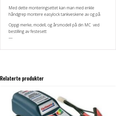
DELER OG TILBEHØR
Med dette monteringsettet kan man med enkle
håndgrep montere easylock tankveskene av og på.
Batteriladere
Oppgi merke, modell, og årsmodell på din MC ved
bestilling av festesett
GIVI – Bagasjesystem for MC
—
Relaterte produkter