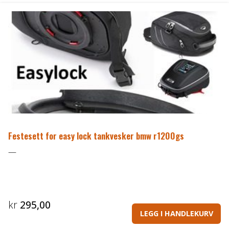
Festesett for easy lock tankvesker bmw r1200gs
—
kr
295,00
LEGG I HANDLEKURV