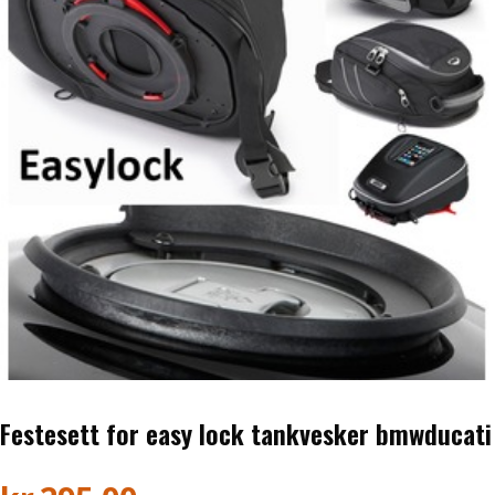
Honda ATV
Kawasaki ATV/UTV
Hisun ATV / UTV
TGB ATV
BÅT OG BÅTMOTOR
Båter
Suzuki Båtmotor
Festesett for easy lock tankvesker bmwducati
TILHENGERE