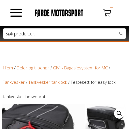
MOTORSYKLER
Du har ingen produkter i handlekurven.
Tung motorsykkel
Lett motorsykkel
Hjem
/
Deler og tilbehør
/
GIVI - Bagasjesystem for MC
/
Moped / Scooter
Tankvesker
/
Tankvesker tanklock
/ Festesett for easy lock
Cross / Junior
tankvesker bmwducati
ATV / SNØSCOOTER