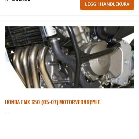
LEGG I HANDLEKURV
HONDA FMX 650 (05-07) MOTORVERNBØYLE
—