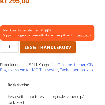
kr
295,00
Båthenger
—
Varehenger
Skaphenger
Maskinhenger
Festesett
LEGG I HANDLEKURV
for
easy
HAGE/SKOG
lock
Produktnummer:
BF11
Kategorier:
Deler og tilbehør
,
GIVI -
tankvesker
Bagasjesystem for MC
,
Tankvesker
,
Tankvesker tanklock
Honda Power Equipment
bmwducati
antall
Stihl -Skog og Hage
Beskrivelse
Toro Snøfres
Festesettet monteres i de orginale skruene på
tanklokket.