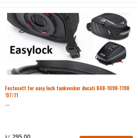
Festesett for easy lock tankvesker ducati 848-1098-1198
’07/11
—
kr
295,00