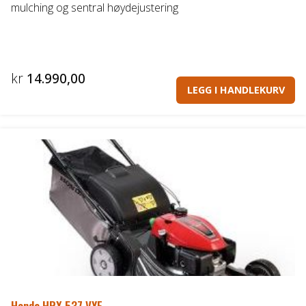
mulching og sentral høydejustering
kr
14.990,00
LEGG I HANDLEKURV
Honda HRX 537 VYE