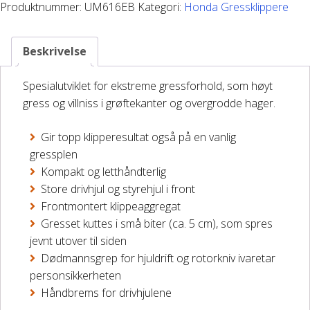
Produktnummer:
UM616EB
Kategori:
Honda Gressklippere
antall
DELER OG TILBEHØR
Beskrivelse
Batteriladere
Spesialutviklet for ekstreme gressforhold, som høyt
GIVI – Bagasjesystem for MC
gress og villniss i grøftekanter og overgrodde hager.
Gir topp klipperesultat også på en vanlig
gressplen
Kompakt og letthåndterlig
Store drivhjul og styrehjul i front
Frontmontert klippeaggregat
Gresset kuttes i små biter (ca. 5 cm), som spres
jevnt utover til siden
Dødmannsgrep for hjuldrift og rotorkniv ivaretar
personsikkerheten
Håndbrems for drivhjulene