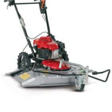
Honda ATV
Kawasaki ATV/UTV
Hisun ATV / UTV
TGB ATV
BÅT OG BÅTMOTOR
Båter
Suzuki Båtmotor
TILHENGERE