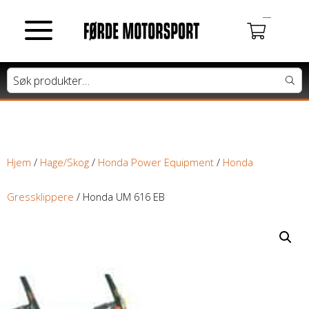
MOTORSYKLER
Du har ingen produkter i handlekurven.
Tung motorsykkel
Lett motorsykkel
Hjem
/
Hage/Skog
/
Honda Power Equipment
/
Honda
Moped / Scooter
Gressklippere
/ Honda UM 616 EB
Cross / Junior
ATV / SNØSCOOTER