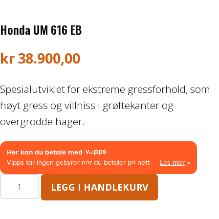
Båthenger
Honda UM 616 EB
Varehenger
kr
38.900,00
Skaphenger
Spesialutviklet for ekstreme gressforhold, som
Maskinhenger
høyt gress og villniss i grøftekanter og
HAGE/SKOG
overgrodde hager.
Honda Power Equipment
Stihl -Skog og Hage
Honda
LEGG I HANDLEKURV
UM
Toro Snøfres
616
EB