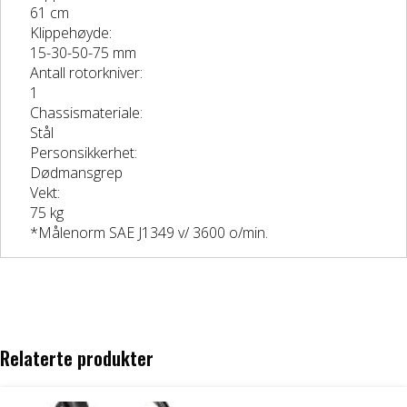
61 cm
Klippehøyde:
15-30-50-75 mm
Antall rotorkniver:
1
Chassismateriale:
Stål
Personsikkerhet:
Dødmansgrep
Vekt:
75 kg
*Målenorm SAE J1349 v/ 3600 o/min.
Relaterte produkter