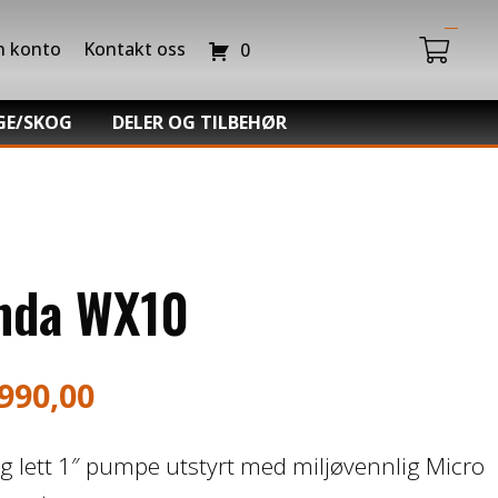
n konto
Kontakt oss
0
GE/SKOG
DELER OG TILBEHØR
Du har ingen produkter i handlekurven.
da Power Equipment
Batteriladere
hl -Skog og Hage
GIVI – Bagasjesystem for MC
o Snøfres
nda WX10
.990,00
og lett 1″ pumpe utstyrt med miljøvennlig Micro