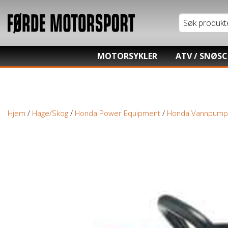
MOTORSYKLER
ATV / SNØS
Tung motorsykkel
Honda ATV
Lett motorsykkel
Kawasaki AT
Hjem
/
Hage/Skog
/
Honda Power Equipment
/
Honda Vannpump
Moped / Scooter
Hisun ATV / 
Cross / Junior
TGB ATV