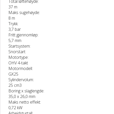
Total løftehøyde:
37 m
Maks sugehøyde:
8 m
Trykk:
3,7 bar
Fritt gjennomløp:
5,7 mm
Startsystem:
Snorstart
Motortype:
OHV 4-takt
Motormodell:
GX25
Sylindervolum:
25 cm3
Boring x slaglengde:
35,0 x 26,0 mm
Maks netto effekt:
0,72 kW
Arbeidsturtall: