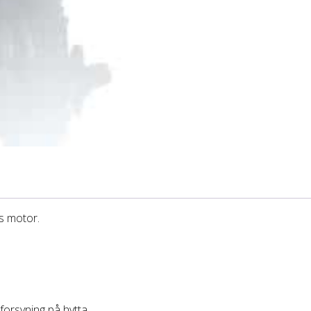
ts motor.
nforsyning på hytta.