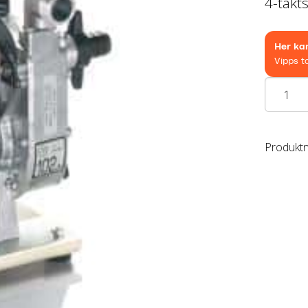
4-takt
Honda
WX10
antall
Produkt