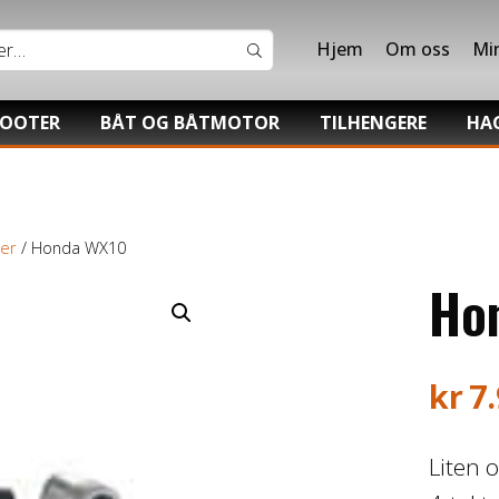
Hjem
Om oss
Mi
COOTER
BÅT OG BÅTMOTOR
TILHENGERE
HA
Båter
Båthenger
Hon
V/UTV
Suzuki Båtmotor
Varehenger
Sti
er
/ Honda WX10
UTV
Skaphenger
Tor
Ho
Maskinhenger
kr
7
Liten 