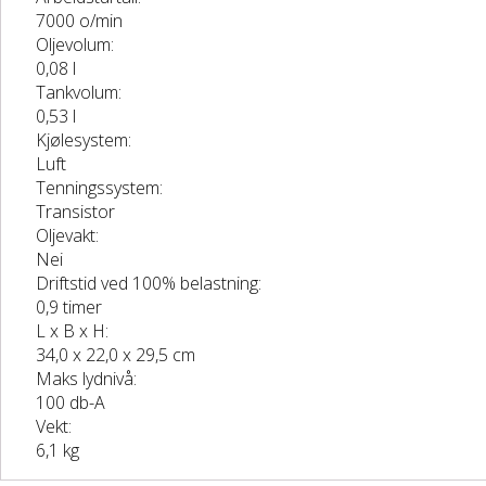
7000 o/min
Oljevolum:
0,08 l
Tankvolum:
0,53 l
Kjølesystem:
Luft
Tenningssystem:
Transistor
Oljevakt:
Nei
Driftstid ved 100% belastning:
0,9 timer
L x B x H:
34,0 x 22,0 x 29,5 cm
Maks lydnivå:
100 db-A
Vekt:
6,1 kg