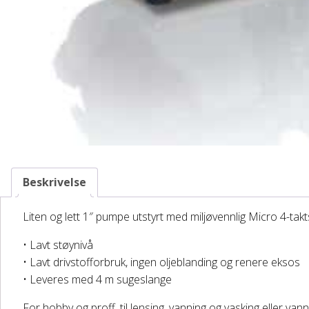
Beskrivelse
Liten og lett 1″ pumpe utstyrt med miljøvennlig Micro 4-tak
• Lavt støynivå
• Lavt drivstofforbruk, ingen oljeblanding og renere eksos
• Leveres med 4 m sugeslange
For hobby og proff, til lensing, vanning og vasking eller van