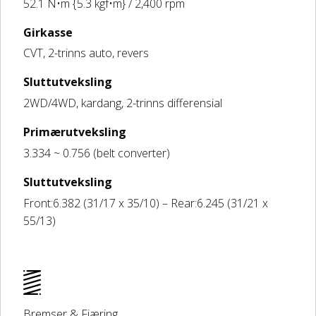
52.1 N•m {5.3 kgf•m} / 2,400 rpm
Girkasse
CVT, 2-trinns auto, revers
Sluttutveksling
2WD/4WD, kardang, 2-trinns differensial
Primærutveksling
3.334 ~ 0.756 (belt converter)
Sluttutveksling
Front:6.382 (31/17 x 35/10) – Rear:6.245 (31/21 x
55/13)
Bremser & Fjæring