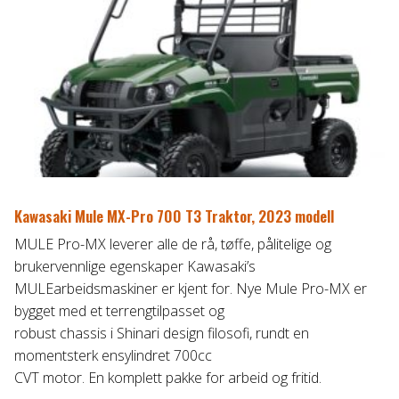
Kawasaki Mule MX-Pro 700 T3 Traktor, 2023 modell
MULE Pro-MX leverer alle de rå, tøffe, pålitelige og
brukervennlige egenskaper Kawasaki’s
MULEarbeidsmaskiner er kjent for. Nye Mule Pro-MX er
bygget med et terrengtilpasset og
robust chassis i Shinari design filosofi, rundt en
momentsterk ensylindret 700cc
CVT motor. En komplett pakke for arbeid og fritid.