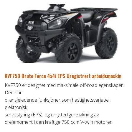
KVF750 Brute Force 4x4i EPS Uregistrert arbeidsmaskin
KVF750 er designet med maksimale off-road egenskaper.
Den har
bransjeledende funksjoner som hastighetsvariabel,
elektronisk
servostyring (EPS), og en ytterligere økning av
dreiemoment i den kraftige 750 ccm V-twin motoren