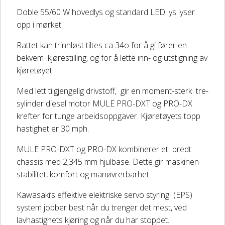
Doble 55/60 W hovedlys og standard LED lys lyser
DELER OG TILBEHØR
opp i mørket.
Rattet kan trinnløst tiltes ca 34o for å gi fører en
Batteriladere
bekvem kjørestilling, og for å lette inn- og utstigning av
kjøretøyet.
GIVI – Bagasjesystem for MC
Med lett tilgjengelig drivstoff, gir en moment-sterk tre-
sylinder diesel motor MULE PRO-DXT og PRO-DX
krefter for tunge arbeidsoppgaver. Kjøretøyets topp
hastighet er 30 mph.
MULE PRO-DXT og PRO-DX kombinerer et bredt
chassis med 2,345 mm hjulbase. Dette gir maskinen
stabilitet, komfort og manøvrerbarhet
Kawasaki’s effektive elektriske servo styring (EPS)
system jobber best når du trenger det mest, ved
lavhastighets kjøring og når du har stoppet.