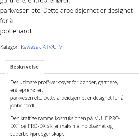
gartnere, entreprenører,
Båthenger
parkvesen etc. Dette arbeidsjernet er designet
for å
Varehenger
jobbehardt.
Skaphenger
Kategori:
Kawasaki ATV/UTV
Maskinhenger
Beskrivelse
HAGE/SKOG
Det ultimate proff-verktøyet for bønder, gartnere,
entreprenører,
Honda Power Equipment
parkvesen etc. Dette arbeidsjernet er designet for å
jobbehardt.
Stihl -Skog og Hage
Den kraftige ramme kostruksjonen på MULE PRO-
DXT og PRO-DX sikrer maksimal holdbarhet og
Toro Snøfres
superbe kjøreegenskaper.