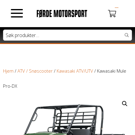
MOTORSYKLER
Du har ingen produkter i handlekurven.
Tung motorsykkel
Lett motorsykkel
Hjem
/
ATV / Snøscooter
/
Kawasaki ATV/UTV
/ Kawasaki Mule
Moped / Scooter
Pro-DX
Cross / Junior
ATV / SNØSCOOTER