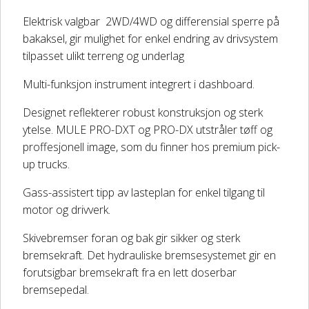
Elektrisk valgbar 2WD/4WD og differensial sperre på
bakaksel, gir mulighet for enkel endring av drivsystem
tilpasset ulikt terreng og underlag
Multi-funksjon instrument integrert i dashboard.
Designet reflekterer robust konstruksjon og sterk
ytelse. MULE PRO-DXT og PRO-DX utstråler tøff og
proffesjonell image, som du finner hos premium pick-
up trucks.
Gass-assistert tipp av lasteplan for enkel tilgang til
motor og drivverk.
Skivebremser foran og bak gir sikker og sterk
bremsekraft. Det hydrauliske bremsesystemet gir en
forutsigbar bremsekraft fra en lett doserbar
bremsepedal.