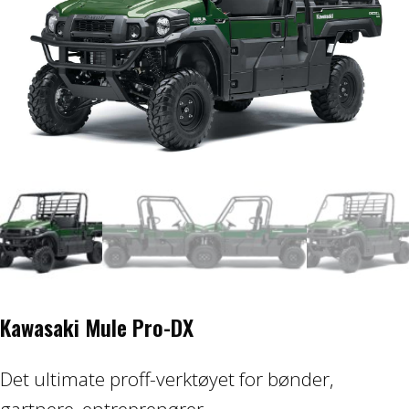
Honda ATV
Kawasaki ATV/UTV
Hisun ATV / UTV
TGB ATV
BÅT OG BÅTMOTOR
Båter
Suzuki Båtmotor
Kawasaki Mule Pro-DX
TILHENGERE
Det ultimate proff-verktøyet for bønder,