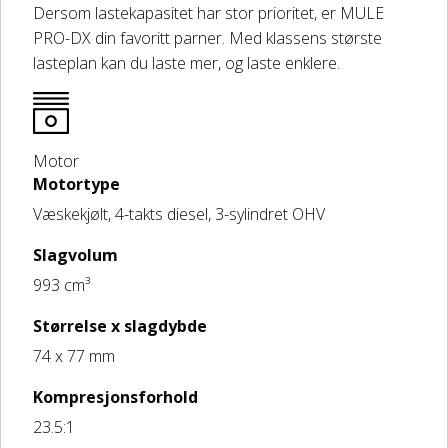
Dersom lastekapasitet har stor prioritet, er MULE
PRO-DX din favoritt parner. Med klassens største
lasteplan kan du laste mer, og laste enklere.
Motor
Motortype
Væskekjølt, 4-takts diesel, 3-sylindret OHV
Slagvolum
993 cm³
Størrelse x slagdybde
74 x 77 mm
Kompresjonsforhold
23.5:1