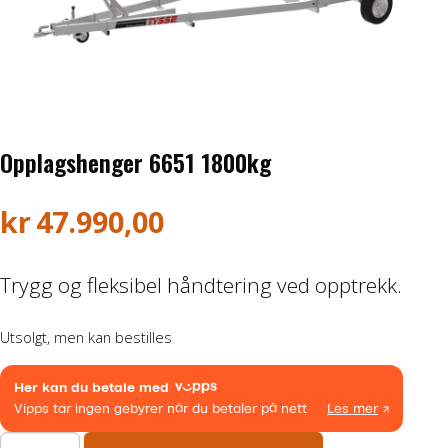
Honda ATV
Kawasaki ATV/UTV
Hisun ATV / UTV
Opplagshenger 6651 1800kg
TGB ATV
kr
47.990,00
BÅT OG BÅTMOTOR
Trygg og fleksibel håndtering ved opptrekk.
Båter
Utsolgt, men kan bestilles
Suzuki Båtmotor
TILHENGERE
Opplagshenger