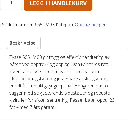
LEGG I HANDLEKURV
6651
Båthenger
1800kg
antall
Varehenger
Produktnummer:
6651M03
Kategori:
Opplagshenger
Skaphenger
Beskrivelse
Maskinhenger
Tysse 6651M03 gir trygg og effektiv håndtering av
båten ved opptrekk og opplag. Den kan trilles rett i
HAGE/SKOG
sjøen takket være plastnav som tåler saltvann.
Fleksibel baugstøtte og justerbare aksler gjør det
enkelt å finne riktig tyngdepunkt. Hengeren har to
Honda Power Equipment
vugger med selvjusterende sidestøtter og robuste
kjølruller for sikker sentrering. Passer båter opptil 23
Stihl -Skog og Hage
fot – med 7 års garanti.
Toro Snøfres