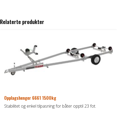
DELER OG TILBEHØR
Relaterte produkter
Batteriladere
GIVI – Bagasjesystem for MC
Opplagshenger 6661 1500kg
Stabilitet og enkel tilpasning for båter opptil 23 fot.