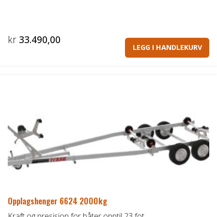
kr
33.490,00
LEGG I HANDLEKURV
Opplagshenger 6624 2000kg
Kraft og presisjon for båter opptil 23 fot.