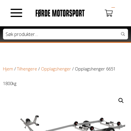
MOTORSYKLER
Du har ingen produkter i handlekurven.
Tung motorsykkel
Lett motorsykkel
Hjem
/
Tilhengere
/
Opplagshenger
/ Opplagshenger 6651
Moped / Scooter
1800kg
Cross / Junior
ATV / SNØSCOOTER