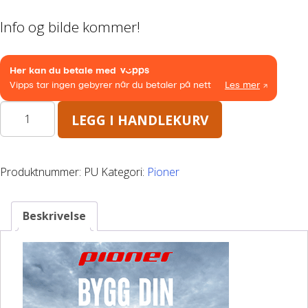
Båthenger
Info og bilde kommer!
Varehenger
Skaphenger
Pioner
LEGG I HANDLEKURV
Maskinhenger
GO
antall
HAGE/SKOG
Produktnummer:
PU
Kategori:
Pioner
Honda Power Equipment
Beskrivelse
Stihl -Skog og Hage
Toro Snøfres