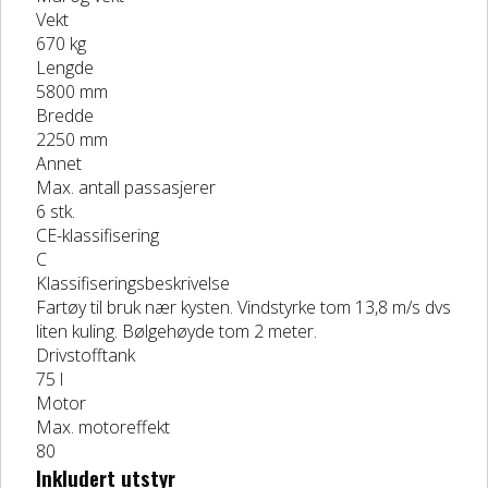
Vekt
DELER OG TILBEHØR
670 kg
Lengde
5800 mm
Batteriladere
Bredde
2250 mm
GIVI – Bagasjesystem for MC
Annet
Max. antall passasjerer
6 stk.
CE-klassifisering
C
Klassifiseringsbeskrivelse
Fartøy til bruk nær kysten. Vindstyrke tom 13,8 m/s dvs
liten kuling. Bølgehøyde tom 2 meter.
Drivstofftank
75 l
Motor
Max. motoreffekt
80
Inkludert utstyr