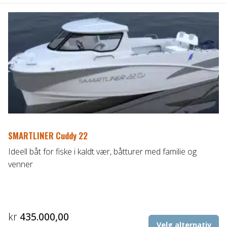
fl
va
Al
ka
ve
p
pr
SMARTLINER Cuddy 22
Ideell båt for fiske i kaldt vær, båtturer med familie og
venner
kr
435.000,00
De
Velg alternativ