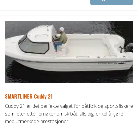
pr
ha
fl
va
Al
ka
ve
p
pr
SMARTLINER Cuddy 21
Cuddy 21 er det perfekte valget for båtfolk og sportsfiskere
som leter etter en økonomisk båt, allsidig, enkel å kjøre
med utmerkede prestasjoner