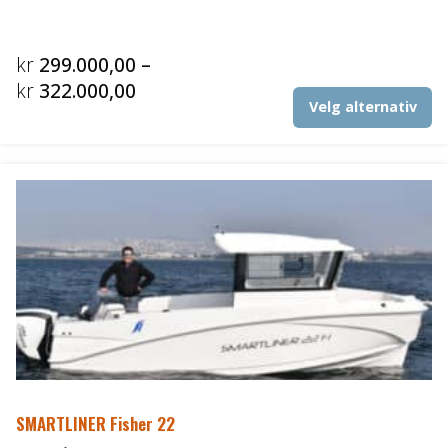
kr
299.000,00
–
Prisområde:
kr
322.000,00
De
Velg alternativ
kr299.000,00
pr
til
ha
fl
kr322.000,00
va
Al
ka
ve
p
pr
SMARTLINER Fisher 22