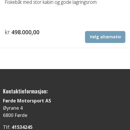
Fiskebåt med stor kabin og gode lagringsrom
kr
498.000,00
De
Velg alternativ
pr
ha
fl
va
Al
ka
ve
p
Kontaktinformasjon:
pr
Førde Motorsport AS
Øyrane 4
6800 Førde
Tlf:
41534245