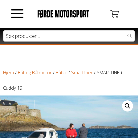
MOTORSYKLER
Du har ingen produkter i handlekurven.
Tung motorsykkel
Lett motorsykkel
Hjem
/
Båt og Båtmotor
/
Båter
/
Smartliner
/ SMARTLINER
Moped / Scooter
Cuddy 19
Cross / Junior
ATV / SNØSCOOTER