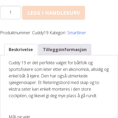
Båthenger
SMARTLINER
LEGG I HANDLEKURV
Cuddy
Varehenger
19
antall
Produktnummer:
Cuddy19
Kategori:
Smartliner
Skaphenger
Maskinhenger
Beskrivelse
Tilleggsinformasjon
Cuddy 19 er det perfekte valget for båtfolk og
HAGE/SKOG
sportsfiskere som leter etter en økonomisk, allsidig og
enkel båt å kjøre. Den har også utmerkede
Honda Power Equipment
sjøegenskaper. Et fileteringsbord med skap og to
ekstra seter kan enkelt monteres i den store
Stihl -Skog og Hage
cockpiten, og likevel gi deg mye plass å gå rundt.
Toro Snøfres
Mål og vekt