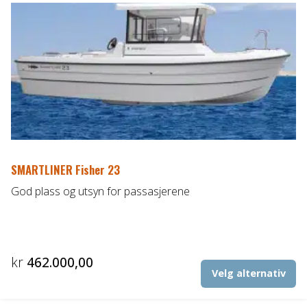
SMARTLINER Fisher 23
God plass og utsyn for passasjerene
kr
462.000,00
De
Velg alternativ
pr
ha