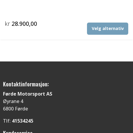
kr
28.900,00
De
Velg alternativ
pr
ha
fl
va
Al
ka
ve
p
Kontaktinformasjon:
pr
Førde Motorsport AS
Øyrane 4
6800 Førde
Tlf:
41534245
Kundeservice