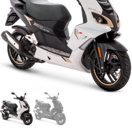
Honda ATV
Kawasaki ATV/UTV
Hisun ATV / UTV
TGB ATV
BÅT OG BÅTMOTOR
Båter
Suzuki Båtmotor
TILHENGERE