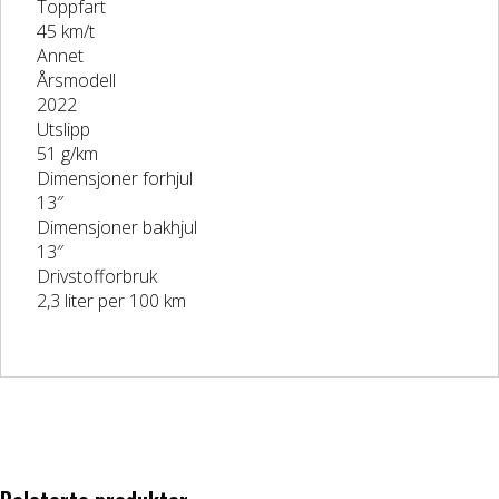
Toppfart
45 km/t
Annet
Årsmodell
2022
Utslipp
51 g/km
Dimensjoner forhjul
13″
Dimensjoner bakhjul
13″
Drivstofforbruk
2,3 liter per 100 km