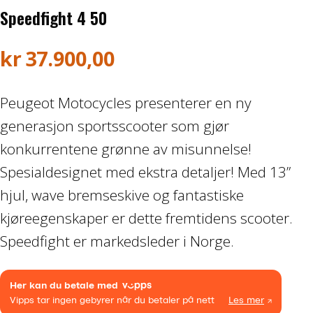
Speedfight 4 50
Båthenger
kr
37.900,00
Varehenger
Skaphenger
Peugeot Motocycles presenterer en ny
generasjon sportsscooter som gjør
Maskinhenger
konkurrentene grønne av misunnelse!
Spesialdesignet med ekstra detaljer! Med 13”
HAGE/SKOG
hjul, wave bremseskive og fantastiske
Honda Power Equipment
kjøreegenskaper er dette fremtidens scooter.
Speedfight er markedsleder i Norge.
Stihl -Skog og Hage
Toro Snøfres