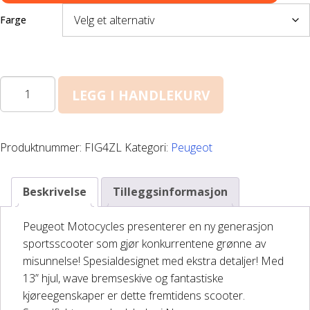
DELER OG TILBEHØR
Farge
Batteriladere
Speedfight
LEGG I HANDLEKURV
GIVI – Bagasjesystem for MC
4
50
antall
Produktnummer:
FIG4ZL
Kategori:
Peugeot
Beskrivelse
Tilleggsinformasjon
Peugeot Motocycles presenterer en ny generasjon
sportsscooter som gjør konkurrentene grønne av
misunnelse! Spesialdesignet med ekstra detaljer! Med
13” hjul, wave bremseskive og fantastiske
kjøreegenskaper er dette fremtidens scooter.