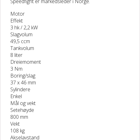
Speedfight er markedsleder i Norge.
Motor
Effekt
3 hk / 2,2 kW
Slagvolum
49,5 ccm
Tankvolum
8 liter
Dreiemoment
3 Nm
Boring/slag
37 x 46 mm
Sylindere
Enkel
Mål og vekt
Setehøyde
800 mm
Vekt
108 kg
Akselavstand