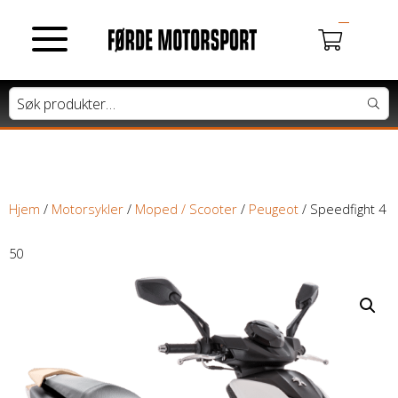
MOTORSYKLER
Du har ingen produkter i handlekurven.
Tung motorsykkel
Lett motorsykkel
Hjem
/
Motorsykler
/
Moped / Scooter
/
Peugeot
/ Speedfight 4
Moped / Scooter
50
Cross / Junior
ATV / SNØSCOOTER