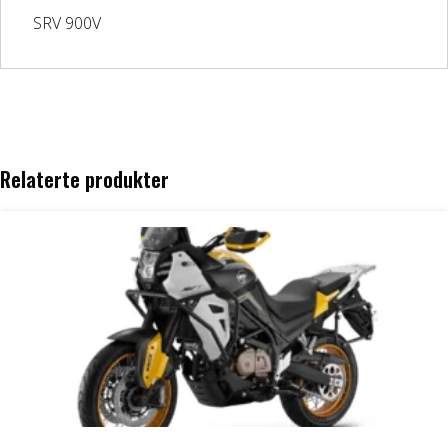
SRV 900V
DELER OG TILBEHØR
Batteriladere
GIVI – Bagasjesystem for MC
Relaterte produkter