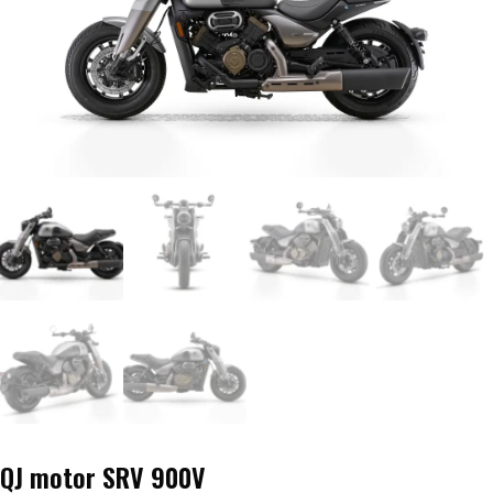
Honda ATV
Kawasaki ATV/UTV
Hisun ATV / UTV
TGB ATV
BÅT OG BÅTMOTOR
Båter
Suzuki Båtmotor
TILHENGERE
QJ motor SRV 900V