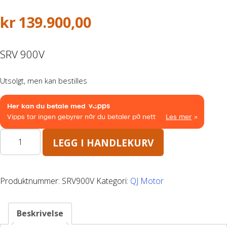
Båthenger
kr
139.900,00
Varehenger
SRV 900V
Skaphenger
Utsolgt, men kan bestilles
Maskinhenger
HAGE/SKOG
QJ
LEGG I HANDLEKURV
motor
Honda Power Equipment
SRV
900V
Produktnummer:
SRV900V
Kategori:
QJ Motor
Stihl -Skog og Hage
antall
Toro Snøfres
Beskrivelse