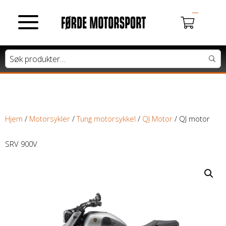
MOTORSYKLER
Du har ingen produkter i handlekurven.
Tung motorsykkel
Lett motorsykkel
Hjem
/
Motorsykler
/
Tung motorsykkel
/
QJ Motor
/ QJ motor
Moped / Scooter
SRV 900V
Cross / Junior
ATV / SNØSCOOTER