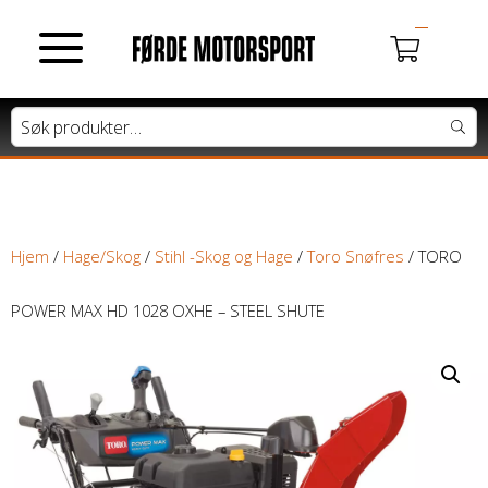
MOTORSYKLER
Du har ingen produkter i handlekurven.
Tung motorsykkel
Lett motorsykkel
Hjem
/
Hage/Skog
/
Stihl -Skog og Hage
/
Toro Snøfres
/ TORO
Moped / Scooter
POWER MAX HD 1028 OXHE – STEEL SHUTE
Cross / Junior
ATV / SNØSCOOTER