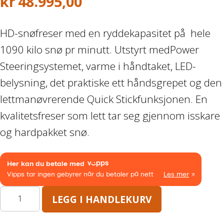
kr
48.995,00
Båthenger
HD-snøfreser med en ryddekapasitet på hele
Varehenger
1090 kilo snø pr minutt. Utstyrt medPower
Steeringsystemet, varme i håndtaket, LED-
Skaphenger
belysning, det praktiske ett håndsgrepet og den
Maskinhenger
lettmanøvrerende Quick Stickfunksjonen. En
kvalitetsfreser som lett tar seg gjennom isskare
HAGE/SKOG
og hardpakket snø.
Honda Power Equipment
Stihl -Skog og Hage
TORO
LEGG I HANDLEKURV
Toro Snøfres
POWER
MAX