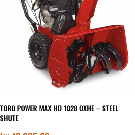
Honda ATV
Kawasaki ATV/UTV
Hisun ATV / UTV
TGB ATV
BÅT OG BÅTMOTOR
Båter
Suzuki Båtmotor
TORO POWER MAX HD 1028 OXHE – STEEL
SHUTE
TILHENGERE