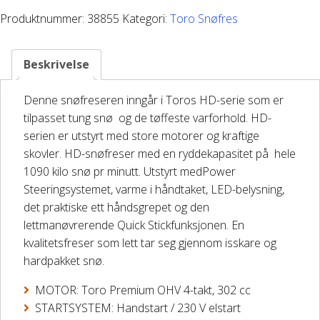
HD
Produktnummer:
38855
Kategori:
Toro Snøfres
DELER OG TILBEHØR
1028
OXHE
–
Beskrivelse
Batteriladere
STEEL
SHUTE
Denne snøfreseren inngår i Toros HD-serie som er
GIVI – Bagasjesystem for MC
antall
tilpasset tung snø og de tøffeste varforhold. HD-
serien er utstyrt med store motorer og kraftige
skovler. HD-snøfreser med en ryddekapasitet på hele
1090 kilo snø pr minutt. Utstyrt medPower
Steeringsystemet, varme i håndtaket, LED-belysning,
det praktiske ett håndsgrepet og den
lettmanøvrerende Quick Stickfunksjonen. En
kvalitetsfreser som lett tar seg gjennom isskare og
hardpakket snø.
MOTOR: Toro Premium OHV 4-takt, 302 cc
STARTSYSTEM: Handstart / 230 V elstart