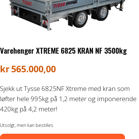
Honda ATV
Kawasaki ATV/UTV
Hisun ATV / UTV
Varehenger XTREME 6825 KRAN NF 3500kg
TGB ATV
kr
565.000,00
BÅT OG BÅTMOTOR
Sjekk ut Tysse 6825NF Xtreme med kran som
Båter
løfter hele 995kg på 1,2 meter og imponerende
Suzuki Båtmotor
420kg på 4,2 meter!
Utsolgt, men kan bestilles
TILHENGERE