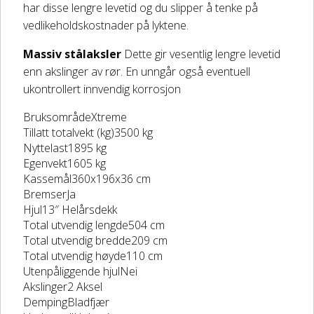
har disse lengre levetid og du slipper å tenke på
vedlikeholdskostnader på lyktene.
Massiv stålaksler
Dette gir vesentlig lengre levetid
enn akslinger av rør. En unngår også eventuell
ukontrollert innvendig korrosjon
BruksområdeXtreme
Tillatt totalvekt (kg)3500 kg
Nyttelast1895 kg
Egenvekt1605 kg
Kassemål360x196x36 cm
BremserJa
Hjul13″ Helårsdekk
Total utvendig lengde504 cm
Total utvendig bredde209 cm
Total utvendig høyde110 cm
Utenpåliggende hjulNei
Akslinger2 Aksel
DempingBladfjær