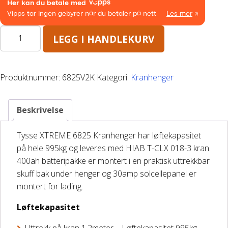
Båthenger
Varehenger
LEGG I HANDLEKURV
Varehenger
XTREME
6825
Skaphenger
KRAN
Produktnummer:
6825V2K
Kategori:
Kranhenger
NF
Maskinhenger
3500kg
antall
Beskrivelse
HAGE/SKOG
Tysse XTREME 6825 Kranhenger har løftekapasitet
på hele 995kg og leveres med HIAB T-CLX 018-3 kran.
Honda Power Equipment
400ah batteripakke er montert i en praktisk uttrekkbar
skuff bak under henger og 30amp solcellepanel er
Stihl -Skog og Hage
montert for lading.
Løftekapasitet
Toro Snøfres
Uttrekk på kran 1.2meter – Løftekapasitet 995kg