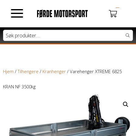
MOTORSYKLER
Du har ingen produkter i handlekurven.
Tung motorsykkel
Lett motorsykkel
Hjem
/
Tilhengere
/
Kranhenger
/ Varehenger XTREME 6825
Moped / Scooter
KRAN NF 3500kg
Cross / Junior
ATV / SNØSCOOTER