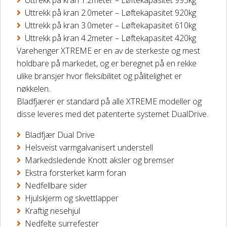
Uttrekk på kran 2.0meter – Løftekapasitet 920kg
DELER OG TILBEHØR
Uttrekk på kran 3.0meter – Løftekapasitet 610kg
Uttrekk på kran 4.2meter – Løftekapasitet 420kg
Batteriladere
Varehenger XTREME er en av de sterkeste og mest
holdbare på markedet, og er beregnet på en rekke
GIVI – Bagasjesystem for MC
ulike bransjer hvor fleksibilitet og pålitelighet er
nøkkelen.
Bladfjærer er standard på alle XTREME modeller og
disse leveres med det patenterte systemet DualDrive.
Bladfjær Dual Drive
Helsveist varmgalvanisert understell
Markedsledende Knott aksler og bremser
Ekstra forsterket karm foran
Nedfellbare sider
Hjulskjerm og skvettlapper
Kraftig nesehjul
Nedfelte surrefester