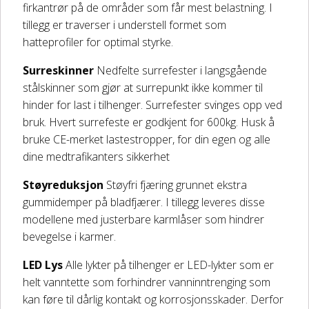
firkantrør på de områder som får mest belastning. I
tillegg er traverser i understell formet som
hatteprofiler for optimal styrke.
Surreskinner
Nedfelte surrefester i langsgående
stålskinner som gjør at surrepunkt ikke kommer til
hinder for last i tilhenger. Surrefester svinges opp ved
bruk. Hvert surrefeste er godkjent for 600kg. Husk å
bruke CE-merket lastestropper, for din egen og alle
dine medtrafikanters sikkerhet
Støyreduksjon
Støyfri fjæring grunnet ekstra
gummidemper på bladfjærer. I tillegg leveres disse
modellene med justerbare karmlåser som hindrer
bevegelse i karmer.
LED Lys
Alle lykter på tilhenger er LED-lykter som er
helt vanntette som forhindrer vanninntrenging som
kan føre til dårlig kontakt og korrosjonsskader. Derfor