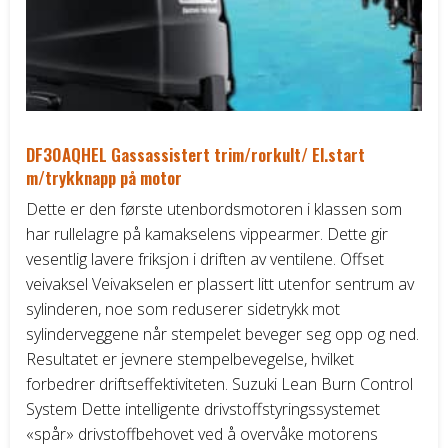
på
pro
DF30AQHEL Gassassistert trim/rorkult/ El.start
m/trykknapp på motor
Dette er den første utenbordsmotoren i klassen som
har rullelagre på kamakselens vippearmer. Dette gir
vesentlig lavere friksjon i driften av ventilene. Offset
veivaksel Veivakselen er plassert litt utenfor sentrum av
sylinderen, noe som reduserer sidetrykk mot
sylinderveggene når stempelet beveger seg opp og ned.
Resultatet er jevnere stempelbevegelse, hvilket
forbedrer driftseffektiviteten. Suzuki Lean Burn Control
System Dette intelligente drivstoffstyringssystemet
«spår» drivstoffbehovet ved å overvåke motorens