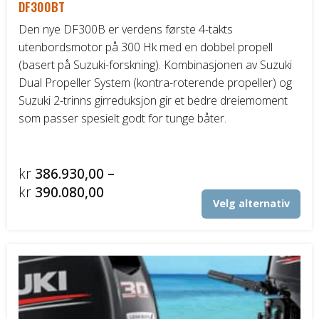
DF300BT
Den nye DF300B er verdens første 4-takts
utenbordsmotor på 300 Hk med en dobbel propell
(basert på Suzuki-forskning). Kombinasjonen av Suzuki
Dual Propeller System (kontra-roterende propeller) og
Suzuki 2-trinns girreduksjon gir et bedre dreiemoment
som passer spesielt godt for tunge båter.
kr
386.930,00
–
Prisområde:
kr
390.080,00
Det
Velg alternativ
kr386.930,00
pro
til
har
fler
kr390.080,00
vari
Alt
kan
vel