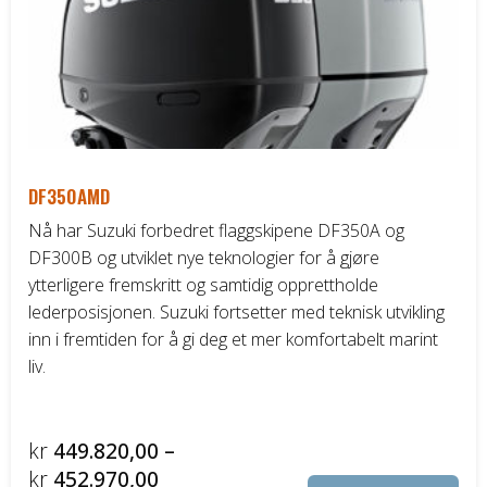
vel
på
pro
DF350AMD
Nå har Suzuki forbedret flaggskipene DF350A og
DF300B og utviklet nye teknologier for å gjøre
ytterligere fremskritt og samtidig opprettholde
lederposisjonen. Suzuki fortsetter med teknisk utvikling
inn i fremtiden for å gi deg et mer komfortabelt marint
liv.
kr
449.820,00
–
Prisområde:
kr
452.970,00
Det