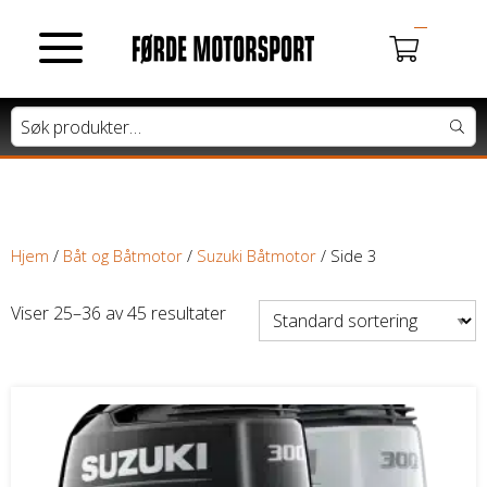
MOTORSYKLER
Du har ingen produkter i handlekurven.
Tung motorsykkel
Lett motorsykkel
Hjem
/
Båt og Båtmotor
/
Suzuki Båtmotor
/ Side 3
Moped / Scooter
Viser 25–36 av 45 resultater
Cross / Junior
ATV / SNØSCOOTER