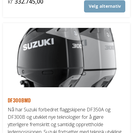
Prisområde:
kr
332.745,00
Det
Velg alternativ
kr330.645,00
Båthenger
pro
til
har
fler
kr332.745,00
Varehenger
vari
Alt
Skaphenger
kan
vel
Maskinhenger
på
pro
HAGE/SKOG
Honda Power Equipment
DF300BMD
Stihl -Skog og Hage
Nå har Suzuki forbedret flaggskipene DF350A og
DF300B og utviklet nye teknologier for å gjøre
Toro Snøfres
ytterligere fremskritt og samtidig opprettholde
lederposisjonen. Suzuki fortsetter med teknisk utvikling