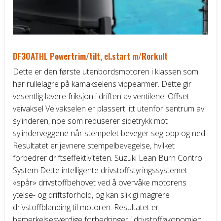
DF30ATHL Powertrim/tilt, el.start m/Rorkult
Dette er den første utenbordsmotoren i klassen som
har rullelagre på kamakselens vippearmer. Dette gir
vesentlig lavere friksjon i driften av ventilene. Offset
veivaksel Veivakselen er plassert litt utenfor sentrum av
sylinderen, noe som reduserer sidetrykk mot
sylinderveggene når stempelet beveger seg opp og ned.
Resultatet er jevnere stempelbevegelse, hvilket
forbedrer driftseffektiviteten. Suzuki Lean Burn Control
System Dette intelligente drivstoffstyringssystemet
«spår» drivstoffbehovet ved å overvåke motorens
ytelse- og driftsforhold, og kan slik gi magrere
drivstoffblanding til motoren. Resultatet er
bemerkelsesverdige forbedringer i drivstofføkonomien.