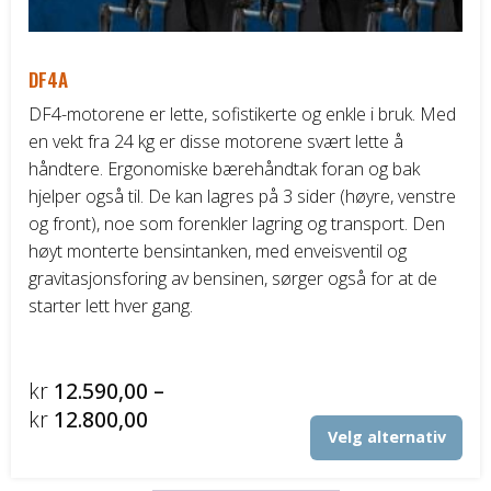
DF4A
DF4-motorene er lette, sofistikerte og enkle i bruk. Med
en vekt fra 24 kg er disse motorene svært lette å
håndtere. Ergonomiske bærehåndtak foran og bak
hjelper også til. De kan lagres på 3 sider (høyre, venstre
og front), noe som forenkler lagring og transport. Den
høyt monterte bensintanken, med enveisventil og
gravitasjonsforing av bensinen, sørger også for at de
starter lett hver gang.
kr
12.590,00
–
Prisområde:
kr
12.800,00
Det
Velg alternativ
kr12.590,00
pro
til
har