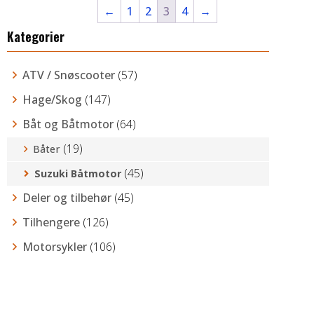
fler
kr12.800,00
←
1
2
3
4
→
vari
Kategorier
Alt
kan
vel
ATV / Snøscooter
(57)
på
pro
Hage/Skog
(147)
Båt og Båtmotor
(64)
(19)
Båter
(45)
Suzuki Båtmotor
Deler og tilbehør
(45)
Tilhengere
(126)
Motorsykler
(106)