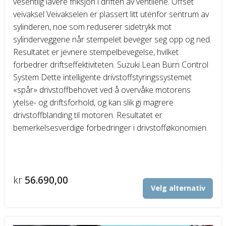
vesentlig lavere friksjon i driften av ventilene. Offset
veivaksel Veivakselen er plassert litt utenfor sentrum av
sylinderen, noe som reduserer sidetrykk mot
sylinderveggene når stempelet beveger seg opp og ned.
Resultatet er jevnere stempelbevegelse, hvilket
forbedrer driftseffektiviteten. Suzuki Lean Burn Control
System Dette intelligente drivstoffstyringssystemet
«spår» drivstoffbehovet ved å overvåke motorens
ytelse- og driftsforhold, og kan slik gi magrere
drivstoffblanding til motoren. Resultatet er
bemerkelsesverdige forbedringer i drivstofføkonomien.
kr
56.690,00
Det
Velg alternativ
pro
har
fler