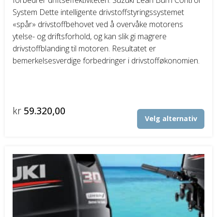
System Dette intelligente drivstoffstyringssystemet
«spår» drivstoffbehovet ved å overvåke motorens
ytelse- og driftsforhold, og kan slik gi magrere
drivstoffblanding til motoren. Resultatet er
bemerkelsesverdige forbedringer i drivstofføkonomien.
kr
59.320,00
Det
Velg alternativ
pro
har
fler
vari
Alt
kan
vel
på
pro