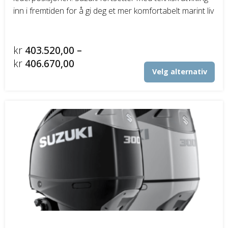
inn i fremtiden for å gi deg et mer komfortabelt marint liv
DELER OG TILBEHØR
Batteriladere
kr
403.520,00
–
Prisområde:
kr
406.670,00
Det
GIVI – Bagasjesystem for MC
Velg alternativ
kr403.520,00
pro
til
har
fler
kr406.670,00
vari
Alt
kan
vel
på
pro