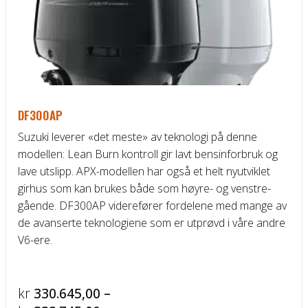
Honda ATV
Kawasaki ATV/UTV
Hisun ATV / UTV
DF300AP
TGB ATV
Suzuki leverer «det meste» av teknologi på denne
modellen: Lean Burn kontroll gir lavt bensinforbruk og
BÅT OG BÅTMOTOR
lave utslipp. APX-modellen har også et helt nyutviklet
girhus som kan brukes både som høyre- og venstre-
Båter
gående. DF300AP viderefører fordelene med mange av
de avanserte teknologiene som er utprøvd i våre andre
Suzuki Båtmotor
V6-ere.
TILHENGERE
kr
330.645,00
–