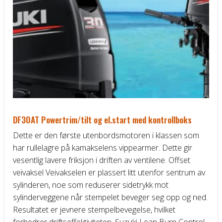
vari
Alt
kan
vel
på
pro
DF30AT Powertrim/tilt og el.start med kontrollboks
Dette er den første utenbordsmotoren i klassen som
har rullelagre på kamakselens vippearmer. Dette gir
vesentlig lavere friksjon i driften av ventilene. Offset
veivaksel Veivakselen er plassert litt utenfor sentrum av
sylinderen, noe som reduserer sidetrykk mot
sylinderveggene når stempelet beveger seg opp og ned.
Resultatet er jevnere stempelbevegelse, hvilket
forbedrer driftseffektiviteten. Suzuki Lean Burn Control