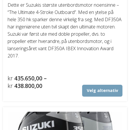
Dette er Suzukis største utenbordsmotor noensinne –
“The Ultimate 4-Stroke Outboard”. Med en ytelse på
hele 350 hk sparker denne virkelig fra seg. Med DF350A
har ingeniørene uten tvil skapt den ultimate motoren.
Suzuki var først ute med doble propeller, dvs. to
propeller etter hverandre, på utenbordsmotor, og i
lanseringsåret vant DF350A IBEX Innovation Award
2017.
kr
435.650,00
–
Prisområde:
kr
438.800,00
Det
Velg alternativ
kr435.650,00
pro
til
har
fler
kr438.800,00
vari
Alt
kan