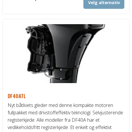
Velg alternativ
kr449.820,00
pro
til
har
fler
kr452.970,00
vari
Alt
kan
vel
på
pro
DF40ATL
Nyt båtlivets gleder med denne kompakte motoren
fullpakket med drivstoffeffektiv teknologi. Selvjusterende
registerkjede: Alle modeller fra DF40A har et
vedlikeholdsfritt registerkjede. Et enkelt og effektivt