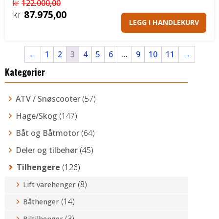
kr
122.000,00
Opprinnelig
kr
87.975,00
LEGG I HANDLEKURV
pris
Nåværende
var:
pris
kr122.000,00.
er:
←
1
2
3
4
5
6
…
9
10
11
→
kr87.975,00.
Kategorier
ATV / Snøscooter
(57)
Hage/Skog
(147)
Båt og Båtmotor
(64)
Deler og tilbehør
(45)
Tilhengere
(126)
(8)
Lift varehenger
(14)
Båthenger
(3)
Biltilhenger