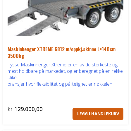
Honda ATV
Kawasaki ATV/UTV
Hisun ATV / UTV
Maskinhenger XTREME 6812 m/oppkj.skinne L=140cm
TGB ATV
3500kg
Tysse Maskinhenger Xtreme er en av de sterkeste og
BÅT OG BÅTMOTOR
mest holdbare på markedet, og er beregnet på en rekke
ulike
bransjer hvor fleksibilitet og pålitelighet er nøkkelen
Båter
Suzuki Båtmotor
kr
129.000,00
LEGG I HANDLEKURV
TILHENGERE