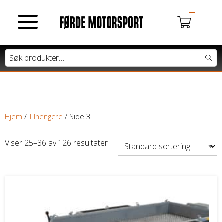
MOTORSYKLER
Du har ingen produkter i handlekurven.
Tung motorsykkel
Lett motorsykkel
Hjem
/
Tilhengere
/ Side 3
Moped / Scooter
Viser 25–36 av 126 resultater
Cross / Junior
ATV / SNØSCOOTER