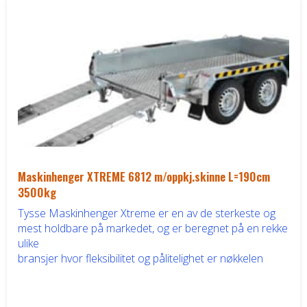
Båthenger
Varehenger
Skaphenger
Maskinhenger
HAGE/SKOG
Maskinhenger XTREME 6812 m/oppkj.skinne L=190cm
3500kg
Honda Power Equipment
Tysse Maskinhenger Xtreme er en av de sterkeste og
mest holdbare på markedet, og er beregnet på en rekke
ulike
Stihl -Skog og Hage
bransjer hvor fleksibilitet og pålitelighet er nøkkelen
Toro Snøfres