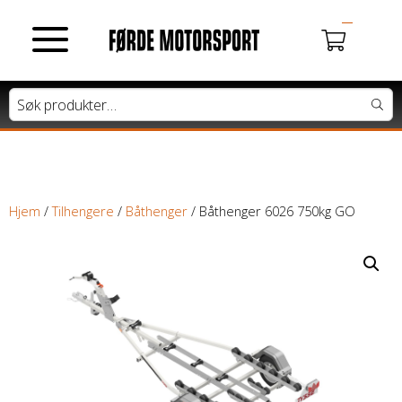
MOTORSYKLER
Du har ingen produkter i handlekurven.
Tung motorsykkel
Lett motorsykkel
Hjem
/
Tilhengere
/
Båthenger
/ Båthenger 6026 750kg GO
Moped / Scooter
Cross / Junior
ATV / SNØSCOOTER