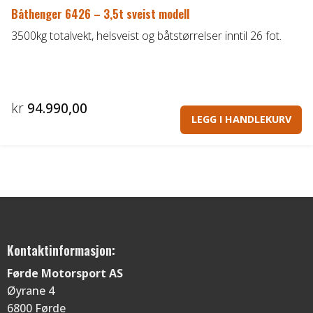
Båthenger 6426 – 3,5t sveist modell
3500kg totalvekt, helsveist og båtstørrelser inntil 26 fot.
kr
94.990,00
LEGG I HANDLEKURV
Kontaktinformasjon:
Førde Motorsport AS
Øyrane 4
6800 Førde