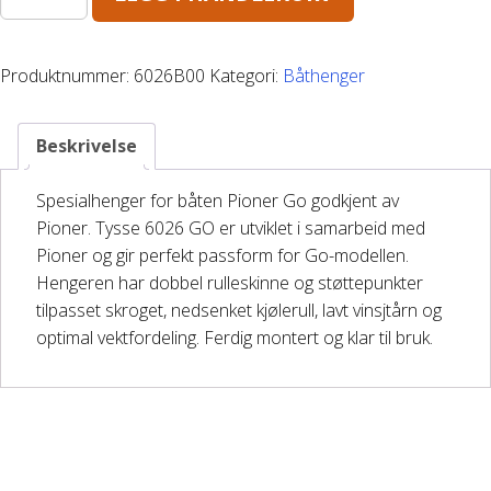
6026
Båthenger
750kg
GO
Produktnummer:
6026B00
Kategori:
Båthenger
Varehenger
antall
Skaphenger
Beskrivelse
Maskinhenger
Spesialhenger for båten Pioner Go godkjent av
Pioner. Tysse 6026 GO er utviklet i samarbeid med
Pioner og gir perfekt passform for Go-modellen.
HAGE/SKOG
Hengeren har dobbel rulleskinne og støttepunkter
tilpasset skroget, nedsenket kjølerull, lavt vinsjtårn og
optimal vektfordeling. Ferdig montert og klar til bruk.
Honda Power Equipment
Stihl -Skog og Hage
Toro Snøfres