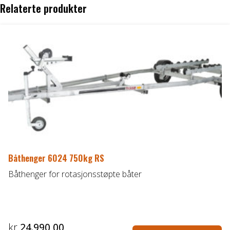
Relaterte produkter
DELER OG TILBEHØR
Batteriladere
GIVI – Bagasjesystem for MC
Båthenger 6024 750kg RS
Båthenger for rotasjonsstøpte båter
kr
24.990,00