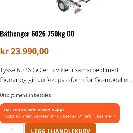
Honda ATV
Kawasaki ATV/UTV
Båthenger 6026 750kg GO
Hisun ATV / UTV
kr
23.990,00
TGB ATV
Tysse 6026 GO er utviklet i samarbeid med
BÅT OG BÅTMOTOR
Pioner og gir perfekt passform for Go-modellen.
Båter
Utsolgt, men kan bestilles
Suzuki Båtmotor
TILHENGERE
Båthenger
LEGG I HANDLEKURV