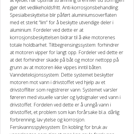
at kjedet har optimal stramming til enhver tid som igjen
gjør det vedlikeholdsfritt. Anti-korrosjonsbehandling:
Spesialbeskyttelse blir påført aluminiumsoverflaten
med et sterkt ”lim” for å beskytte utvendige deler i
aluminium. Fordeler ved dette er at
korrosjonsbeskyttelsen bidrar til å øke motorenes
totale holdbarhet. Tiltbegrensingssystem: forhindrer
at motoren vipper for langt opp. Fordeler ved dette er
at det forhindrer skade på båt og motor nettopp på
grunn av at motoren ikke vippes inntil båten.
Vanndeteksjonssystem: Dette systemet beskytter
motoren mot vann i drivstoffet ved hjelp av et
drivstoffilter som registrerer vann. Systemet varsler
føreren med visuelle varsler og lydsignaler ved vann i
drivstoffet. Fordelen ved dette er å unngå vann i
drivstoffet, et problem som kan forårsake bl.a. dårlig
forbrenning, lav ytelse og korrosjon.
Ferskvannsspylesystem: En kobling for bruk av