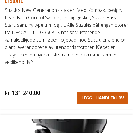
DF90ATL
Suzukis New Generation 4-takter! Med Kompakt design,
Lean Burn Control System, smidig girskift, Suzuki Easy
Start, samt ny type trim og tilt. Alle Suzukis påhengsmotorer
fra DF40ATL til DF350ATX har selvjusterende
kamakselkjede som løper i oljebad, noe Suzuki er alene om
blant leverandørene av utenbordsmotorer. Kjedet er
utstyrt med en hydraulisk strammemekanisme som er
vedlikeholdsfr
kr
131.240,00
LEGG I HANDLEKURV