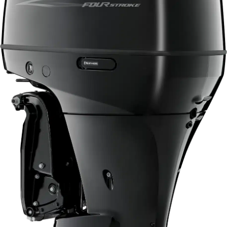
Honda ATV
Kawasaki ATV/UTV
Hisun ATV / UTV
TGB ATV
BÅT OG BÅTMOTOR
Båter
Suzuki Båtmotor
TILHENGERE