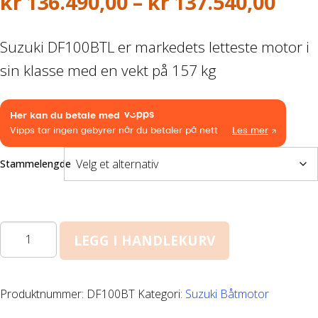
Pri
kr
136.490,00
–
kr
137.540,00
DELER OG TILBEHØR
kr13
Suzuki DF100BTL er markedets letteste motor i
til
Batteriladere
sin klasse med en vekt på 157 kg
kr13
GIVI – Bagasjesystem for MC
Stammelengde
DF100BT
LEGG I HANDLEKURV
antall
Produktnummer:
DF100BT
Kategori:
Suzuki Båtmotor