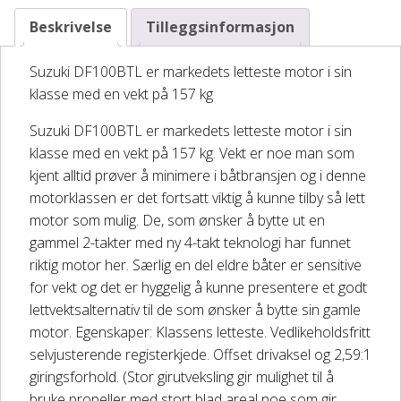
Beskrivelse
Tilleggsinformasjon
Suzuki DF100BTL er markedets letteste motor i sin
klasse med en vekt på 157 kg
Suzuki DF100BTL er markedets letteste motor i sin
klasse med en vekt på 157 kg. Vekt er noe man som
kjent alltid prøver å minimere i båtbransjen og i denne
motorklassen er det fortsatt viktig å kunne tilby så lett
motor som mulig. De, som ønsker å bytte ut en
gammel 2-takter med ny 4-takt teknologi har funnet
riktig motor her. Særlig en del eldre båter er sensitive
for vekt og det er hyggelig å kunne presentere et godt
lettvektsalternativ til de som ønsker å bytte sin gamle
motor. Egenskaper: Klassens letteste. Vedlikeholdsfritt
selvjusterende registerkjede. Offset drivaksel og 2,59:1
giringsforhold. (Stor girutveksling gir mulighet til å
bruke propeller med stort blad areal noe som gir