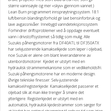
større vannsøyle og mer «skyv» gjennom vannet.)
Lean Burn programmert innsprøytningssystem. 18:1
luft/bensin blandingsforhold gir lavt bensinforbruk og
lave avgassnivåer. Innebygd vanndeteksjonssystem.
Forhindrer driftsproblemer ved å oppdage eventuelt
vann i drivstoffsystemet så tidlig som mulig. Alle
Suzukis påhengsmotorer fra DF40ATL til DF350ATX
har selvjusterende kamakselkjede som løper i oljebad,
noe Suzuki er alene om blant leverandørene av
utenbordsmotorer. Kjedet er utstyrt med en
hydraulisk strammemekanisme som er vedlikeholdsfri.
Suzuki påhengsmotorene har en moderne design.
Øvrige tekniske finesser. Selv-justerende
kamaksel/registerkjede: Kamakselkjedet passerer et
oljebad slik at man ikke trenger å smøre det
ytterligere. Registerkjedet er utstyrt med en
automatisk, hydraulisk kjedestrammer som sørger for