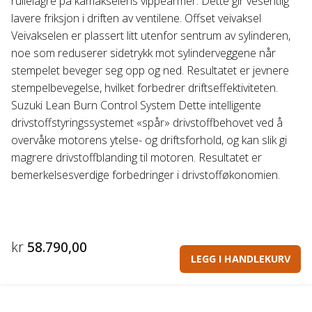
rullelagre på kamakselens vippearmer. Dette gir vesentlig
lavere friksjon i driften av ventilene. Offset veivaksel
Veivakselen er plassert litt utenfor sentrum av sylinderen,
noe som reduserer sidetrykk mot sylinderveggene når
stempelet beveger seg opp og ned. Resultatet er jevnere
stempelbevegelse, hvilket forbedrer driftseffektiviteten.
Suzuki Lean Burn Control System Dette intelligente
drivstoffstyringssystemet «spår» drivstoffbehovet ved å
overvåke motorens ytelse- og driftsforhold, og kan slik gi
magrere drivstoffblanding til motoren. Resultatet er
bemerkelsesverdige forbedringer i drivstofføkonomien.
kr
58.790,00
LEGG I HANDLEKURV