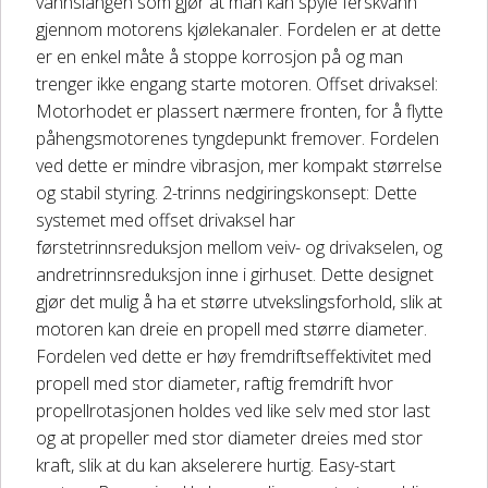
vannslangen som gjør at man kan spyle ferskvann
gjennom motorens kjølekanaler. Fordelen er at dette
er en enkel måte å stoppe korrosjon på og man
trenger ikke engang starte motoren. Offset drivaksel:
Motorhodet er plassert nærmere fronten, for å flytte
påhengsmotorenes tyngdepunkt fremover. Fordelen
ved dette er mindre vibrasjon, mer kompakt størrelse
og stabil styring. 2-trinns nedgiringskonsept: Dette
systemet med offset drivaksel har
førstetrinnsreduksjon mellom veiv- og drivakselen, og
andretrinnsreduksjon inne i girhuset. Dette designet
gjør det mulig å ha et større utvekslingsforhold, slik at
motoren kan dreie en propell med større diameter.
Fordelen ved dette er høy fremdriftseffektivitet med
propell med stor diameter, raftig fremdrift hvor
propellrotasjonen holdes ved like selv med stor last
og at propeller med stor diameter dreies med stor
kraft, slik at du kan akselerere hurtig. Easy-start