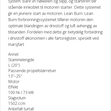
system: Bare vri nøkkelen og slipp, og starteren blir
stående innkoblet til motoren starter. Dette systemet
gir en jevnere start av motoren. Lean Burn: Lean
Burn-forbrenningssystemet tilfører motoren den
optimale blandingen av drivstoff og luft avhengig av
tilstanden. Fordelen med dette gir betydelig forbedring
i drivstoff økonomien i alle fartsregister, spesielt ved
marsjfart.
Annet
Stammelengde
L (20″)
Passende propellstørrelser
13″–25″
Motor
Effekt
100 hk / 73 kW
Slagvolum
1502 ccm
Anbefalt turtall