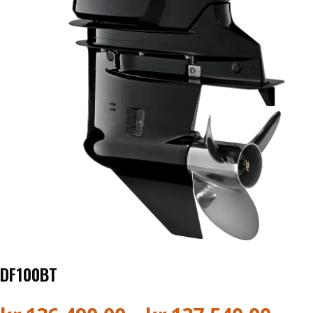
Båthenger
Varehenger
Skaphenger
Maskinhenger
HAGE/SKOG
Honda Power Equipment
Stihl -Skog og Hage
DF100BT
Toro Snøfres