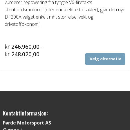
vurderer repowering fra tyngre V6-firetakts
utenbordsmotorer (eller enda eldre to-takter), gjør den nye
DF200A valget enkelt mht størrelse, vekt og
drivstofføkonomi.
kr
246.960,00
–
Prisområde:
kr
248.020,00
De
Velg alternativ
kr246.960,00
pr
til
ha
fl
kr248.020,00
va
Al
ka
ve
p
Kontaktinformasjon:
pr
Førde Motorsport AS
Øyrane 4