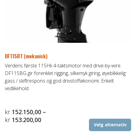
ve
p
pr
DF115BT (mekanisk)
Verdens første 115Hk 4-taktsmotor med drive-by-wire.
DF115BG gir forenklet rigging, silkemyk giring, øyeblikkelig
gass / skiftrespons og god drivstofføkonomi. Enkelt
vedlikehold
kr
152.150,00
–
Prisområde:
kr
153.200,00
De
Velg alternativ
kr152.150,00
pr
til
ha