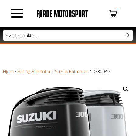
MOTORSYKLER
Du har ingen produkter i handlekurven.
Tung motorsykkel
Lett motorsykkel
Hjem
/
Båt og Båtmotor
/
Suzuki Båtmotor
/ DF300AP
Moped / Scooter
Cross / Junior
ATV / SNØSCOOTER