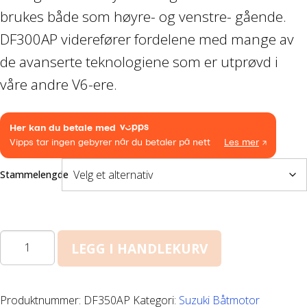
brukes både som høyre- og venstre- gående.
Båthenger
DF300AP viderefører fordelene med mange av
Varehenger
de avanserte teknologiene som er utprøvd i
våre andre V6-ere.
Skaphenger
Maskinhenger
HAGE/SKOG
Stammelengde
Honda Power Equipment
DF300AP
Stihl -Skog og Hage
LEGG I HANDLEKURV
antall
Toro Snøfres
Produktnummer:
DF350AP
Kategori:
Suzuki Båtmotor