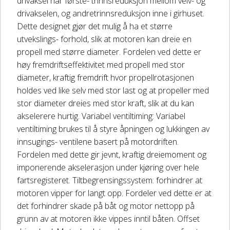
drivaksel har første- trinnsreduksjon mellom veiv- og
drivakselen, og andretrinnsreduksjon inne i girhuset.
Dette designet gjør det mulig å ha et større
utvekslings- forhold, slik at motoren kan dreie en
propell med større diameter. Fordelen ved dette er
høy fremdriftseffektivitet med propell med stor
diameter, kraftig fremdrift hvor propellrotasjonen
holdes ved like selv med stor last og at propeller med
stor diameter dreies med stor kraft, slik at du kan
akselerere hurtig. Variabel ventiltiming: Variabel
ventiltiming brukes til å styre åpningen og lukkingen av
innsugings- ventilene basert på motordriften.
Fordelen med dette gir jevnt, kraftig dreiemoment og
imponerende akselerasjon under kjøring over hele
fartsregisteret. Tiltbegrensingssystem: forhindrer at
motoren vipper for langt opp. Fordeler ved dette er at
det forhindrer skade på båt og motor nettopp på
grunn av at motoren ikke vippes inntil båten. Offset