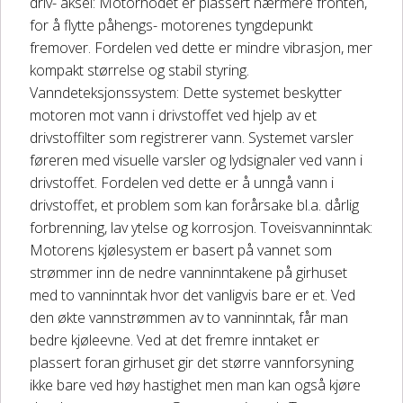
driv- aksel: Motorhodet er plassert nærmere fronten,
for å flytte påhengs- motorenes tyngdepunkt
fremover. Fordelen ved dette er mindre vibrasjon, mer
kompakt størrelse og stabil styring.
Vanndeteksjonssystem: Dette systemet beskytter
motoren mot vann i drivstoffet ved hjelp av et
drivstoffilter som registrerer vann. Systemet varsler
føreren med visuelle varsler og lydsignaler ved vann i
drivstoffet. Fordelen ved dette er å unngå vann i
drivstoffet, et problem som kan forårsake bl.a. dårlig
forbrenning, lav ytelse og korrosjon. Toveisvanninntak:
Motorens kjølesystem er basert på vannet som
strømmer inn de nedre vanninntakene på girhuset
med to vanninntak hvor det vanligvis bare er et. Ved
den økte vannstrømmen av to vanninntak, får man
bedre kjøleevne. Ved at det fremre inntaket er
plassert foran girhuset gir det større vannforsyning
ikke bare ved høy hastighet men man kan også kjøre