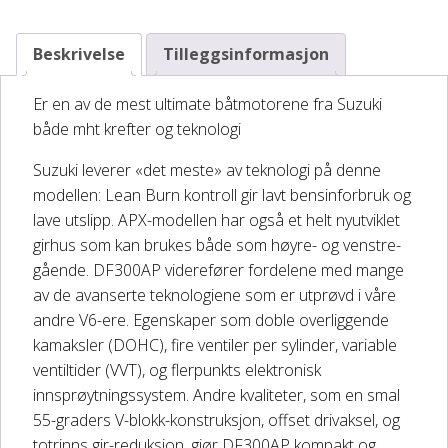
DELER OG TILBEHØR
Beskrivelse
Tilleggsinformasjon
Batteriladere
Er en av de mest ultimate båtmotorene fra Suzuki
både mht krefter og teknologi
GIVI – Bagasjesystem for MC
Suzuki leverer «det meste» av teknologi på denne
modellen: Lean Burn kontroll gir lavt bensinforbruk og
lave utslipp. APX-modellen har også et helt nyutviklet
girhus som kan brukes både som høyre- og venstre-
gående. DF300AP viderefører fordelene med mange
av de avanserte teknologiene som er utprøvd i våre
andre V6-ere. Egenskaper som doble overliggende
kamaksler (DOHC), fire ventiler per sylinder, variable
ventiltider (VVT), og flerpunkts elektronisk
innsprøytningssystem. Andre kvaliteter, som en smal
55-graders V-blokk-konstruksjon, offset drivaksel, og
totrinns gir-reduksjon, gjør DF300AP kompakt og