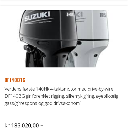
fl
kr153.200,00
va
Al
ka
ve
p
pr
DF140BTG
Verdens første 140Hk 4-taktsmotor med drive-by-wire.
DF140BG gir forenklet rigging, silkemyk giring, øyeblikkelig
gass/girrespons og god drivsøkonomi.
kr
183.020,00
–