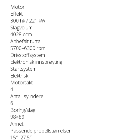
Motor
Effekt
300 hk / 221 kW
Slagvolum
4028 ccm
Anbefalt turtall
5700–6300 rpm
Drivstoffsystem
Elektronisk innsprøyting
Startsystem
Elektrisk
Motortakt
4
Antall sylindere
6
Boring/slag
98×89
Annet
Passende propellstørrelser
15″–27.5″