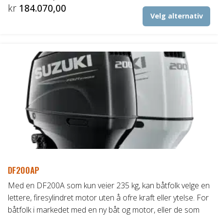
Prisområde:
kr
184.070,00
De
Velg alternativ
kr183.020,00
pr
til
ha
fl
kr184.070,00
va
Al
ka
ve
p
pr
DF200AP
Med en DF200A som kun veier 235 kg, kan båtfolk velge en
lettere, firesylindret motor uten å ofre kraft eller ytelse. For
båtfolk i markedet med en ny båt og motor, eller de som