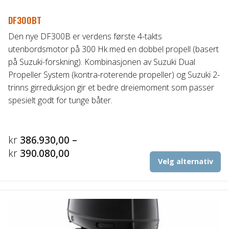
DF300BT
Den nye DF300B er verdens første 4-takts
utenbordsmotor på 300 Hk med en dobbel propell (basert
på Suzuki-forskning). Kombinasjonen av Suzuki Dual
Propeller System (kontra-roterende propeller) og Suzuki 2-
trinns girreduksjon gir et bedre dreiemoment som passer
spesielt godt for tunge båter.
kr
386.930,00
–
Prisområde:
kr
390.080,00
De
Velg alternativ
kr386.930,00
pr
til
ha
fl
kr390.080,00
va
Al
ka