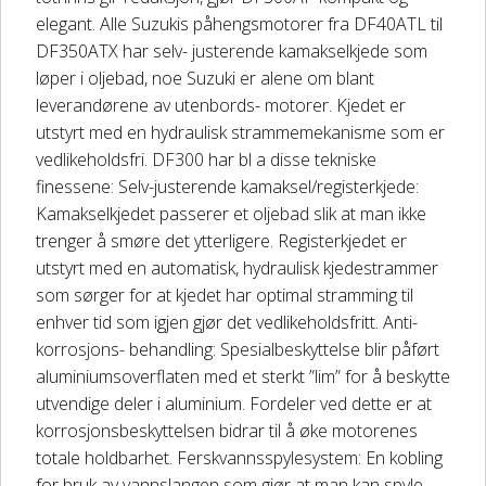
elegant. Alle Suzukis påhengsmotorer fra DF40ATL til
DF350ATX har selv- justerende kamakselkjede som
løper i oljebad, noe Suzuki er alene om blant
leverandørene av utenbords- motorer. Kjedet er
utstyrt med en hydraulisk strammemekanisme som er
vedlikeholdsfri. DF300 har bl a disse tekniske
finessene: Selv-justerende kamaksel/registerkjede:
Kamakselkjedet passerer et oljebad slik at man ikke
trenger å smøre det ytterligere. Registerkjedet er
utstyrt med en automatisk, hydraulisk kjedestrammer
som sørger for at kjedet har optimal stramming til
enhver tid som igjen gjør det vedlikeholdsfritt. Anti-
korrosjons- behandling: Spesialbeskyttelse blir påført
aluminiumsoverflaten med et sterkt ”lim” for å beskytte
utvendige deler i aluminium. Fordeler ved dette er at
korrosjonsbeskyttelsen bidrar til å øke motorenes
totale holdbarhet. Ferskvannsspylesystem: En kobling
for bruk av vannslangen som gjør at man kan spyle