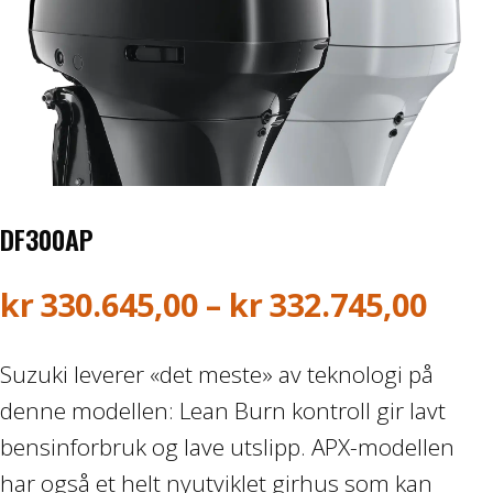
Honda ATV
Kawasaki ATV/UTV
Hisun ATV / UTV
TGB ATV
DF300AP
BÅT OG BÅTMOTOR
Pri
kr
330.645,00
–
kr
332.745,00
Båter
kr33
Suzuki leverer «det meste» av teknologi på
Suzuki Båtmotor
til
denne modellen: Lean Burn kontroll gir lavt
bensinforbruk og lave utslipp. APX-modellen
kr33
TILHENGERE
har også et helt nyutviklet girhus som kan