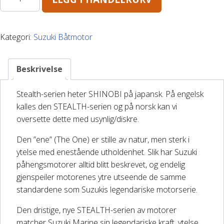
antall
DELER OG TILBEHØR
Kategori:
Suzuki Båtmotor
Batteriladere
Beskrivelse
GIVI – Bagasjesystem for MC
Stealth-serien heter SHINOBI på japansk. På engelsk
kalles den STEALTH-serien og på norsk kan vi
oversette dette med usynlig/diskre.
Den ”ene” (The One) er stille av natur, men sterk i
ytelse med enestående utholdenhet. Slik har Suzuki
påhengsmotorer alltid blitt beskrevet, og endelig
gjenspeiler motorenes ytre utseende de samme
standardene som Suzukis legendariske motorserie.
Den dristige, nye STEALTH-serien av motorer
matcher Suzuki Marine sin legendariske kraft, ytelse