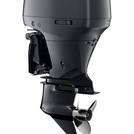
Honda ATV
Kawasaki ATV/UTV
Hisun ATV / UTV
TGB ATV
BÅT OG BÅTMOTOR
Båter
Suzuki Båtmotor
TILHENGERE