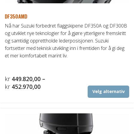
DF350AMD
Nå har Suzuki forbedret flaggskipene DF350A og DF300B
og utviklet nye teknologier for å gjøre ytterligere fremskritt
og samtidig opprettholde lederposisjonen. Suzuki
fortsetter med teknisk utvikling inn i fremtiden for å gi deg
et mer komfortabelt marint liv.
kr
449.820,00
–
Prisområde:
kr
452.970,00
De
Velg alternativ
kr449.820,00
pr
til
ha
fl
kr452.970,00
va
Al
ka