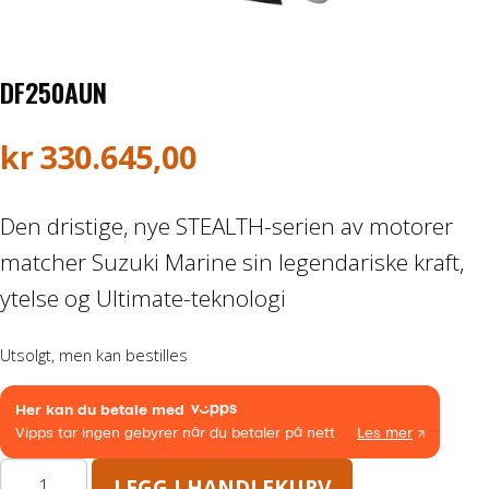
Båthenger
DF250AUN
Varehenger
Skaphenger
kr
330.645,00
Maskinhenger
Den dristige, nye STEALTH-serien av motorer
matcher Suzuki Marine sin legendariske kraft,
HAGE/SKOG
ytelse og Ultimate-teknologi
Honda Power Equipment
Utsolgt, men kan bestilles
Stihl -Skog og Hage
Toro Snøfres
DF250AUN
LEGG I HANDLEKURV