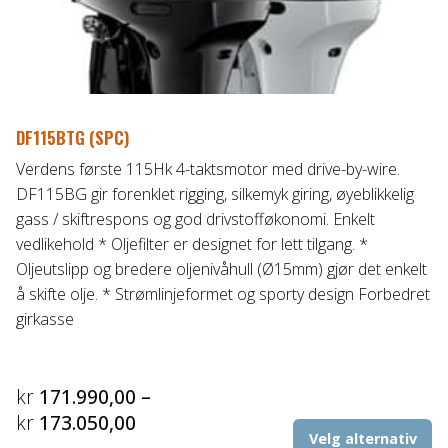
DF115BTG (SPC)
Verdens første 115Hk 4-taktsmotor med drive-by-wire.
DF115BG gir forenklet rigging, silkemyk giring, øyeblikkelig
gass / skiftrespons og god drivstofføkonomi. Enkelt
vedlikehold * Oljefilter er designet for lett tilgang. *
Oljeutslipp og bredere oljenivåhull (Ø15mm) gjør det enkelt
å skifte olje. * Strømlinjeformet og sporty design Forbedret
girkasse
kr
171.990,00
–
Prisområde:
kr
173.050,00
De
Velg alternativ
kr171.990,00