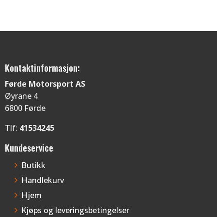
fl
kr153.200,00
va
Al
ka
ve
p
Kontaktinformasjon:
pr
Førde Motorsport AS
Øyrane 4
6800 Førde
Tlf:
41534245
Kundeservice
Butikk
Handlekurv
Hjem
Kjøps og leveringsbetingelser