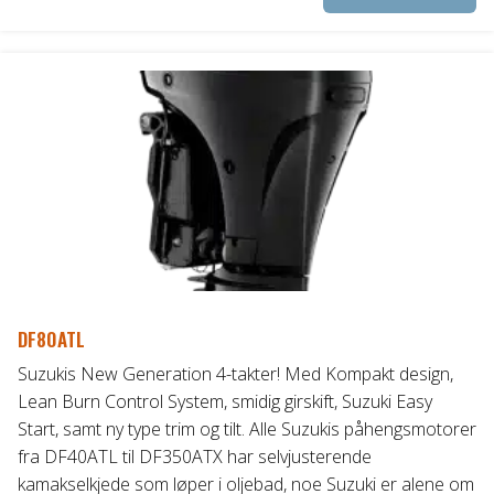
pr
til
ha
fl
kr173.050,00
va
Al
ka
ve
p
pr
DF80ATL
Suzukis New Generation 4-takter! Med Kompakt design,
Lean Burn Control System, smidig girskift, Suzuki Easy
Start, samt ny type trim og tilt. Alle Suzukis påhengsmotorer
fra DF40ATL til DF350ATX har selvjusterende
kamakselkjede som løper i oljebad, noe Suzuki er alene om