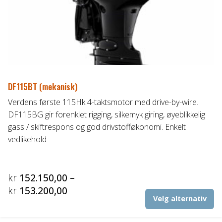
ve
p
pr
DF115BT (mekanisk)
Verdens første 115Hk 4-taktsmotor med drive-by-wire.
DF115BG gir forenklet rigging, silkemyk giring, øyeblikkelig
gass / skiftrespons og god drivstofføkonomi. Enkelt
vedlikehold
kr
152.150,00
–
Prisområde:
kr
153.200,00
De
Velg alternativ
kr152.150,00
pr
til
ha