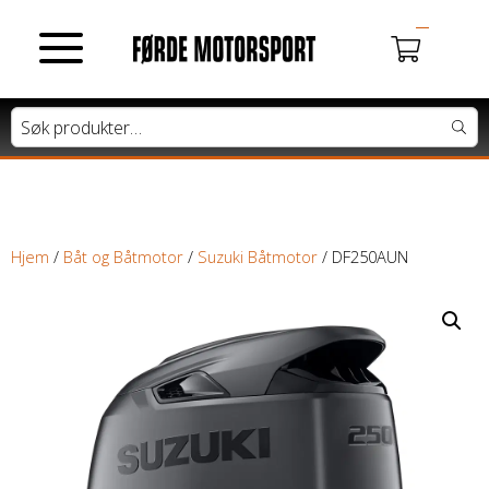
MOTORSYKLER
Du har ingen produkter i handlekurven.
Tung motorsykkel
Lett motorsykkel
Hjem
/
Båt og Båtmotor
/
Suzuki Båtmotor
/ DF250AUN
Moped / Scooter
Cross / Junior
ATV / SNØSCOOTER