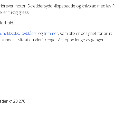
vet motor. Skreddersydd klippepadde og knivblad med lav friksjon 
ller fuktig gress.
forhold.
m
,
hekksaks
,
løvblåser
og
trimmer
, som alle er designet for bruk 
sekunder – slik at du aldri trenger å stoppe lenge av gangen.
ader kr 20.270.