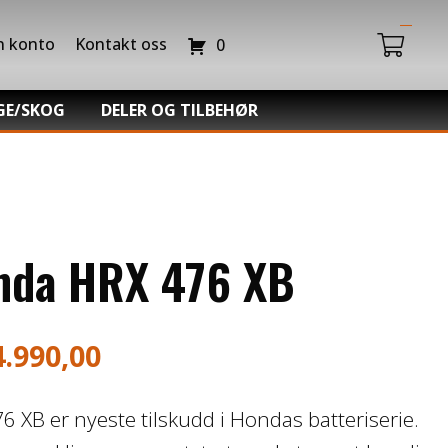
n konto
Kontakt oss
0
GE/SKOG
DELER OG TILBEHØR
Du har ingen produkter i handlekurven.
da Power Equipment
Batteriladere
hl -Skog og Hage
GIVI – Bagasjesystem for MC
o Snøfres
nda HRX 476 XB
4.990,00
6 XB er nyeste tilskudd i Hondas batteriserie.