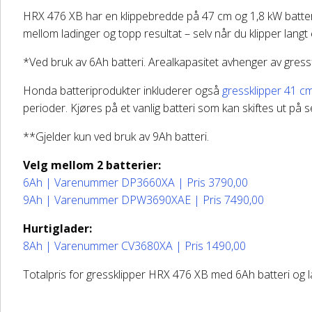
HRX 476 XB har en klippebredde på 47 cm og 1,8 kW batteridre
mellom ladinger og topp resultat – selv når du klipper langt e
*Ved bruk av 6Ah batteri. Arealkapasitet avhenger av gress
Honda batteriprodukter inkluderer også
gressklipper 41 c
perioder. Kjøres på et vanlig batteri som kan skiftes ut på 
**Gjelder kun ved bruk av 9Ah batteri.
Velg mellom 2 batterier:
6Ah | Varenummer DP3660XA | Pris 3790,00
9Ah | Varenummer DPW3690XAE | Pris 7490,00
Hurtiglader:
8Ah | Varenummer CV3680XA | Pris 1490,00
Totalpris for gressklipper HRX 476 XB med 6Ah batteri og l