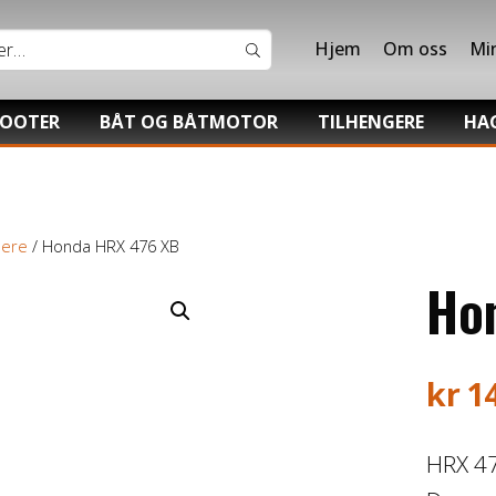
Hjem
Om oss
Mi
COOTER
BÅT OG BÅTMOTOR
TILHENGERE
HA
Båter
Båthenger
Hon
V/UTV
Suzuki Båtmotor
Varehenger
Sti
pere
/ Honda HRX 476 XB
UTV
Skaphenger
Tor
Ho
Maskinhenger
kr
1
HRX 47