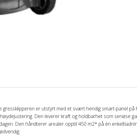
gressklipperen er utstyrt med et svært hendig smart-panel på hån
al høydejustering. Den leverer kraft og holdbarhet som seriøse g
agen. Den håndterer arealer opptil 450 m2* på én enkeltladning
nødvendig.