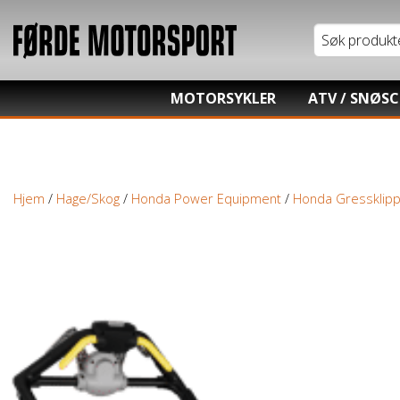
MOTORSYKLER
ATV / SNØS
Tung motorsykkel
Honda ATV
Lett motorsykkel
Kawasaki AT
Hjem
/
Hage/Skog
/
Honda Power Equipment
/
Honda Gressklip
Moped / Scooter
Hisun ATV / 
Cross / Junior
TGB ATV