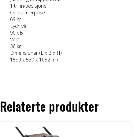
1 trinn/posisjoner
Oppsamlerpose:
69 ltr
Lydnivå:
90 dB
Vekt:
36 kg
Dimensjoner (L x B x H):
1580 x 530 x 1052 mm
Relaterte produkter