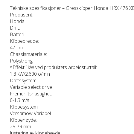
Tekniske spesifikasjoner –
Gressklipper Honda HRX 476 X
Produsent:
Honda
Drift:
Batteri
Klippebredde:
47 cm
Chassismateriale:
Polystrong
*Effekt i kW ved produktets arbeidsturtall:
1,8 kW/2.600 o/min
Driftssystem:
Variable select drive
Fremdriftshastighet:
0-1,3 m/s
Klippesystem:
Versamow Variabel
Klippehøyde:
25-79 mm
Justering av klippehøyde: