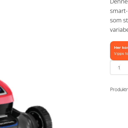
Denne 
smart-
som st
variab
Honda
HRX
476
XB
Produkt
antall