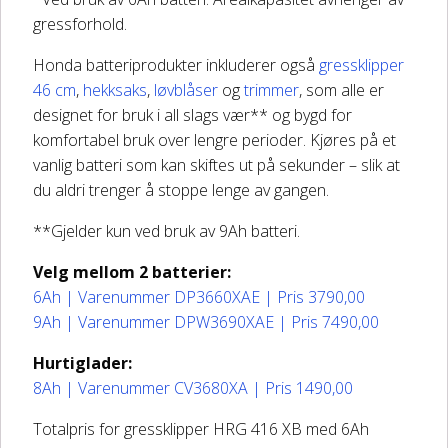
gressforhold.
Honda batteriprodukter inkluderer også
gressklipper
46 cm
,
hekksaks
,
løvblåser
og
trimmer
, som alle er
designet for bruk i all slags vær** og bygd for
komfortabel bruk over lengre perioder. Kjøres på et
vanlig batteri som kan skiftes ut på sekunder – slik at
du aldri trenger å stoppe lenge av gangen.
**Gjelder kun ved bruk av 9Ah batteri.
Velg mellom 2 batterier:
6Ah | Varenummer DP3660XAE | Pris 3790,00
9Ah | Varenummer DPW3690XAE | Pris 7490,00
Hurtiglader:
8Ah | Varenummer CV3680XA | Pris 1490,00
Totalpris for gressklipper HRG 416 XB med 6Ah