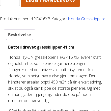
LEGG I HANDLEKURV
IZY
DELER OG TILBEHØR
HRG
416
Produktnummer:
HRG416XB
Kategori:
Honda Gressklippere
XB
Batteriladere
antall
Beskrivelse
GIVI – Bagasjesystem for MC
Batteridrevet gressklipper 41 cm
Honda Izy-ON gressklipper HRG 416 XB leverer kraft
og holdbarhet som seriøse gartnere trenger.
Fungerer med det universale batterisystemet fra
Honda, som betyr max ytelse gjennom dagen. Den
håndterer arealer opptil 450 m2* på én enkeltladning,
slik at du også kan klippe de største plenene. Og med
en hurtiglader tilgjengelig, lader du opp på noen
minutter om nødvendig.
*Ved bruk av 6Ah batteri. Arealkapasitet avhenger av