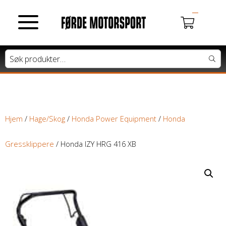
MOTORSYKLER
Du har ingen produkter i handlekurven.
Tung motorsykkel
Lett motorsykkel
Hjem
/
Hage/Skog
/
Honda Power Equipment
/
Honda
Moped / Scooter
Gressklippere
/ Honda IZY HRG 416 XB
Cross / Junior
ATV / SNØSCOOTER