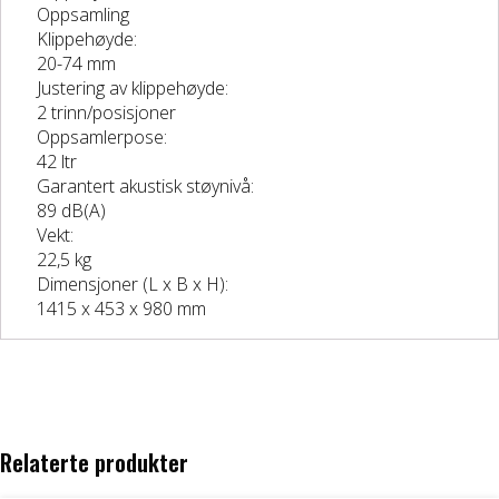
Oppsamling
Klippehøyde:
20-74 mm
Justering av klippehøyde:
2 trinn/posisjoner
Oppsamlerpose:
42 ltr
Garantert akustisk støynivå:
89 dB(A)
Vekt:
22,5 kg
Dimensjoner (L x B x H):
1415 x 453 x 980 mm
Relaterte produkter