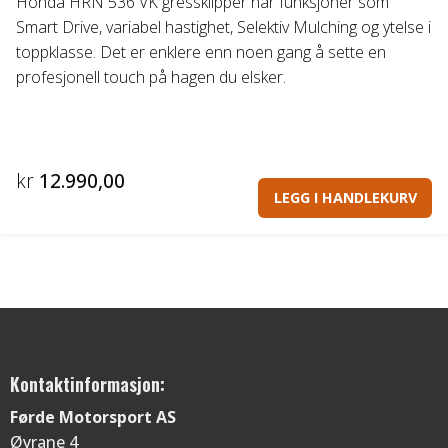
Honda HRN 536 VK gressklipper har funksjoner som
Smart Drive, variabel hastighet, Selektiv Mulching og ytelse i
toppklasse. Det er enklere enn noen gang å sette en
profesjonell touch på hagen du elsker.
kr
12.990,00
LEGG I HANDLEKURV
Kontaktinformasjon:
Førde Motorsport AS
Øyrane 4