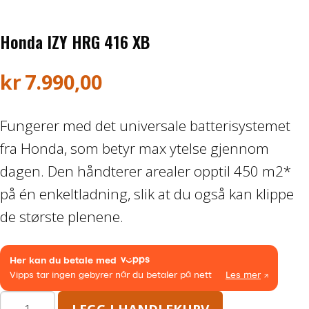
Båthenger
Honda IZY HRG 416 XB
Varehenger
kr
7.990,00
Skaphenger
Fungerer med det universale batterisystemet
Maskinhenger
fra Honda, som betyr max ytelse gjennom
HAGE/SKOG
dagen. Den håndterer arealer opptil 450 m2*
på én enkeltladning, slik at du også kan klippe
Honda Power Equipment
de største plenene.
Stihl -Skog og Hage
Toro Snøfres
Honda