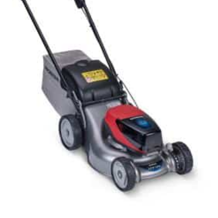
Honda ATV
Kawasaki ATV/UTV
Hisun ATV / UTV
TGB ATV
BÅT OG BÅTMOTOR
Båter
Suzuki Båtmotor
TILHENGERE