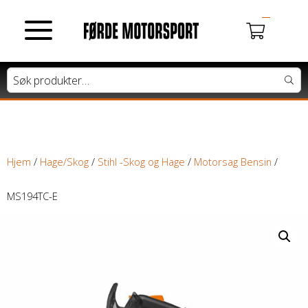
MOTORSYKLER
Du har ingen produkter i handlekurven.
Tung motorsykkel
Lett motorsykkel
Hjem
/
Hage/Skog
/
Stihl -Skog og Hage
/
Motorsag Bensin
/
Moped / Scooter
MS194TC-E
Cross / Junior
ATV / SNØSCOOTER