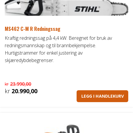
MS462 C-M R Redningssag
Kraftig redningssag på 4,4 kW. Beregnet for bruk av
redningsmannskap og til brannbekjempelse.
Hurtigstrammer for enkel justering av
skjæredybdebegrenser.
kr
23.990,00
Opprinnelig
kr
20.990,00
LEGG I HANDLEKURV
pris
Nåværende
var:
pris
kr23.990,00.
er:
kr20.990,00.