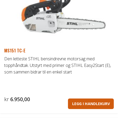
MS151 TC-E
Den letteste STIHL bensindrevne motorsag med
topphåndtak. Utstyrt med primer og STIHL Easy2Start (E),
som sammen bidrar til en enkel start
kr
6.950,00
LEGG I HANDLEKURV