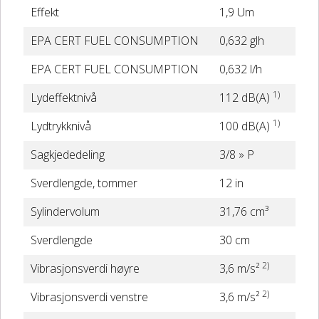
Effekt
1,9 Um
EPA CERT FUEL CONSUMPTION
0,632 glh
EPA CERT FUEL CONSUMPTION
0,632 l/h
1)
Lydeffektnivå
112 dB(A)
1)
Lydtrykknivå
100 dB(A)
Sagkjededeling
3/8 » P
Sverdlengde, tommer
12 in
Sylindervolum
31,76 cm³
Sverdlengde
30 cm
2)
Vibrasjonsverdi høyre
3,6 m/s²
2)
Vibrasjonsverdi venstre
3,6 m/s²