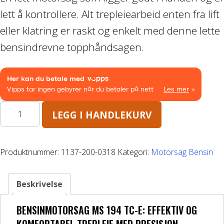
lett å kontrollere. Alt trepleiearbeid enten fra lift
Båthenger
eller klatring er raskt og enkelt med denne lette
Varehenger
bensindrevne topphåndsagen.
Skaphenger
Maskinhenger
MS194TC-
LEGG I HANDLEKURV
E
HAGE/SKOG
antall
Produktnummer:
1137-200-0318
Kategori:
Motorsag Bensin
Honda Power Equipment
Stihl -Skog og Hage
Beskrivelse
Toro Snøfres
BENSINMOTORSAG MS 194 TC-E: EFFEKTIV OG