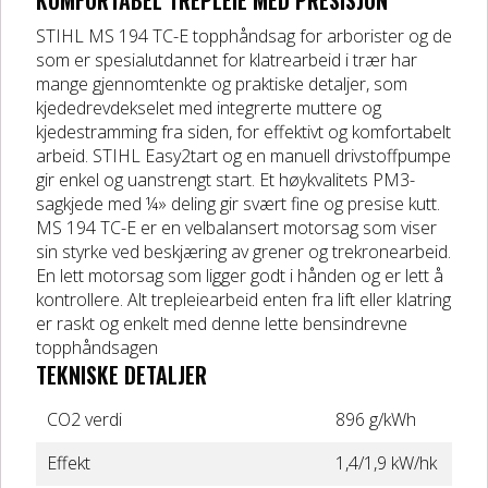
KOMFORTABEL TREPLEIE MED PRESISJON
DELER OG TILBEHØR
STIHL MS 194 TC-E topphåndsag for arborister og de
som er spesialutdannet for klatrearbeid i trær har
mange gjennomtenkte og praktiske detaljer, som
Batteriladere
kjededrevdekselet med integrerte muttere og
kjedestramming fra siden, for effektivt og komfortabelt
GIVI – Bagasjesystem for MC
arbeid. STIHL Easy2tart og en manuell drivstoffpumpe
gir enkel og uanstrengt start. Et høykvalitets PM3-
sagkjede med ¼» deling gir svært fine og presise kutt.
MS 194 TC-E er en velbalansert motorsag som viser
sin styrke ved beskjæring av grener og trekronearbeid.
En lett motorsag som ligger godt i hånden og er lett å
kontrollere. Alt trepleiearbeid enten fra lift eller klatring
er raskt og enkelt med denne lette bensindrevne
topphåndsagen
TEKNISKE DETALJER
CO2 verdi
896 g/kWh
Effekt
1,4/1,9 kW/hk