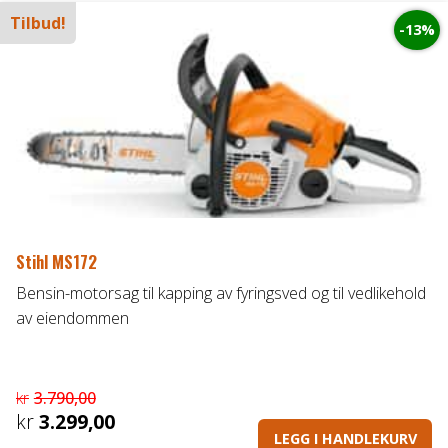
Tilbud!
-13%
Stihl MS172
Bensin-motorsag til kapping av fyringsved og til vedlikehold
av eiendommen
kr
3.790,00
Opprinnelig
kr
3.299,00
LEGG I HANDLEKURV
pris
Nåværende