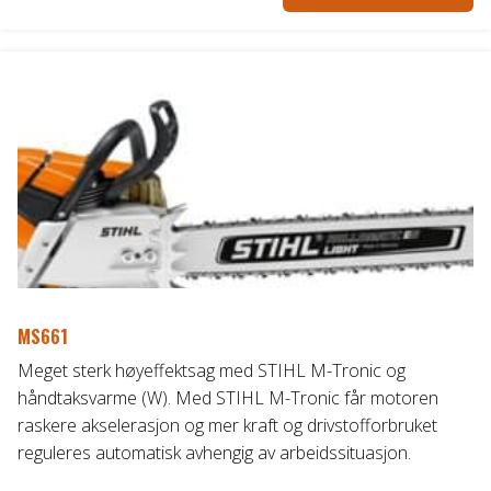
var:
pris
kr3.790,00.
er:
kr3.299,00.
MS661
Meget sterk høyeffektsag med STIHL M-Tronic og
håndtaksvarme (W). Med STIHL M-Tronic får motoren
raskere akselerasjon og mer kraft og drivstofforbruket
reguleres automatisk avhengig av arbeidssituasjon.