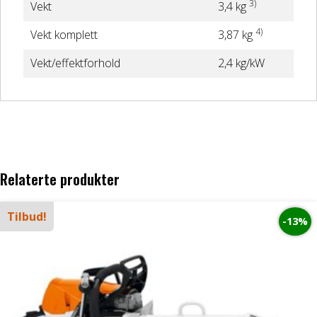
3)
Vekt
3,4 kg
4)
Vekt komplett
3,87 kg
Vekt/effektforhold
2,4 kg/kW
Relaterte produkter
Tilbud!
-13%