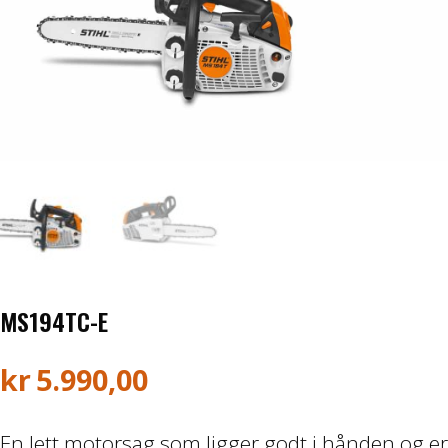
Honda ATV
Kawasaki ATV/UTV
Hisun ATV / UTV
TGB ATV
BÅT OG BÅTMOTOR
Båter
MS194TC-E
Suzuki Båtmotor
kr
5.990,00
TILHENGERE
En lett motorsag som ligger godt i hånden og er