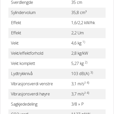
Sverdlengde
35 cm
Sylindervolum
35,8 cm³
Effekt
1,6/2,2 kW/hk
Effekt
2,2 Um
1)
Vekt
4,6 kg
Vekt/effektforhold
2,8 kg/kW
2)
Vekt komplett
5,27 kg
3)
Lydtrykknivå
103 dB(A)
4)
Vibrasjonsverdi venstre
3,1 m/s²
4)
Vibrasjonsverdi høyre
3,7 m/s²
Sagkjededeling
3/8 » P