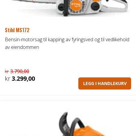
Stihl MS172
Bensin-motorsag til kapping av fyringsved og til vedlikehold
av eiendommen
kr
3.790,00
Opprinnelig
kr
3.299,00
LEGG I HANDLEKURV
pris
Nåværende
var:
pris
kr3.790,00.
er:
kr3.299,00.