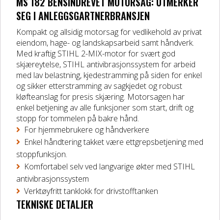
MS 182 BENSINDREVET MOTORSAG: UTMERKER
DELER OG TILBEHØR
SEG I ANLEGGSGARTNERBRANSJEN
Kompakt og allsidig motorsag for vedlikehold av privat
eiendom, hage- og landskapsarbeid samt håndverk.
Batteriladere
Med kraftig STIHL 2-MIX-motor for svært god
skjæreytelse, STIHL antivibrasjonssystem for arbeid
GIVI – Bagasjesystem for MC
med lav belastning, kjedestramming på siden for enkel
og sikker etterstramming av sagkjedet og robust
kløfteanslag for presis skjæring. Motorsagen har
enkel betjening av alle funksjoner som start, drift og
stopp for tommelen på bakre hånd.
For hjemmebrukere og håndverkere
Enkel håndtering takket være ettgrepsbetjening med
stoppfunksjon.
Komfortabel selv ved langvarige økter med STIHL
antivibrasjonssystem
Verktøyfritt tanklokk for drivstofftanken
TEKNISKE DETALJER