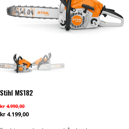
Honda ATV
Kawasaki ATV/UTV
Hisun ATV / UTV
TGB ATV
BÅT OG BÅTMOTOR
Båter
Stihl MS182
Suzuki Båtmotor
kr
4.990,00
kr
4.199,00
Opprinnelig
TILHENGERE
Nåværende