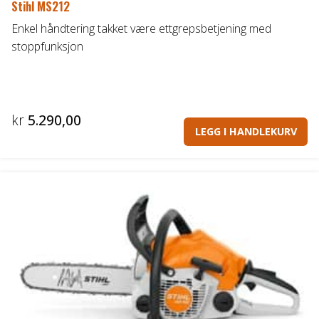
Stihl MS212
Enkel håndtering takket være ettgrepsbetjening med
stoppfunksjon
kr
5.290,00
LEGG I HANDLEKURV