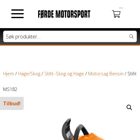
MOTORSYKLER
Du har ingen produkter i handlekurven.
Tung motorsykkel
Lett motorsykkel
Hjem
/
Hage/Skog
/
Stihl -Skog og Hage
/
Motorsag Bensin
/ Stihl
Moped / Scooter
MS182
Tilbud!
Cross / Junior
ATV / SNØSCOOTER