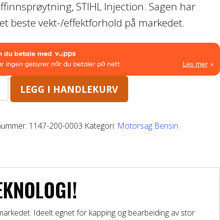
offinnsprøytning, STIHL Injection. Sagen har
et beste vekt-/effektforhold på markedet.
.590,00.
.990,00.
LEGG I HANDLEKURV
nummer:
1147-200-0003
Kategori:
Motorsag Bensin
EKNOLOGI!
markedet. Ideelt egnet for kapping og bearbeiding av stor