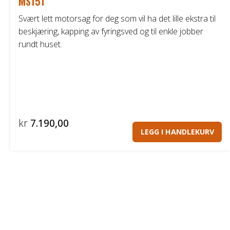
MS151
Svært lett motorsag for deg som vil ha det lille ekstra til
beskjæring, kapping av fyringsved og til enkle jobber
rundt huset.
kr
7.190,00
LEGG I HANDLEKURV