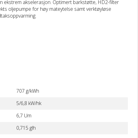
n ekstrem akselerasjon. Optimert barkstøtte, HD2-filter
fekts oljepumpe for høy mateytelse samt verktøyløse
ndtaksoppvarming.
707 g/kWh
5/6,8 kW/hk
6,7 Um
0,715 glh