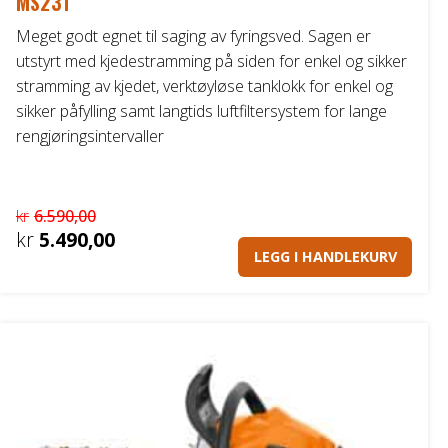
MS231
Meget godt egnet til saging av fyringsved. Sagen er
utstyrt med kjedestramming på siden for enkel og sikker
stramming av kjedet, verktøyløse tanklokk for enkel og
sikker påfylling samt langtids luftfiltersystem for lange
rengjøringsintervaller
kr
6.590,00
Opprinnelig
kr
5.490,00
LEGG I HANDLEKURV
pris
Nåværende
var:
pris
kr6.590,00.
er:
kr5.490,00.