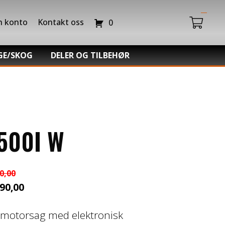
n konto
Kontakt oss
0
GE/SKOG
DELER OG TILBEHØR
Du har ingen produkter i handlekurven.
da Power Equipment
Batteriladere
hl -Skog og Hage
GIVI – Bagasjesystem for MC
o Snøfres
500I W
0,00
90,00
innelig
ærende
 motorsag med elektronisk