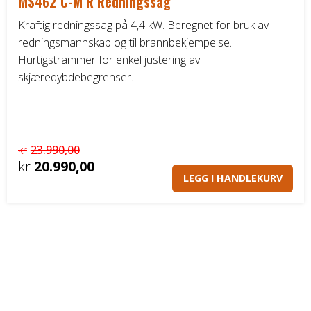
MS462 C-M R Redningssag
Kraftig redningssag på 4,4 kW. Beregnet for bruk av
redningsmannskap og til brannbekjempelse.
Hurtigstrammer for enkel justering av
skjæredybdebegrenser.
kr
23.990,00
Opprinnelig
kr
20.990,00
LEGG I HANDLEKURV
pris
Nåværende
var:
pris
kr23.990,00.
er:
kr20.990,00.