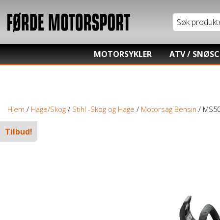
MOTORSYKLER
ATV / SNØS
Tung motorsykkel
Honda ATV
Lett motorsykkel
Kawasaki AT
Hjem
/
Hage/Skog
/
Stihl -Skog og Hage
/
Motorsag Bensin
/ MS50
Moped / Scooter
Hisun ATV / 
Tilbud!
Cross / Junior
TGB ATV