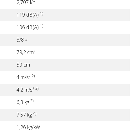
2,707 l/h
1)
119 dB(A)
1)
106 dB(A)
3/8 «
79,2 cm³
50 cm
2)
4 m/s²
2)
4,2 m/s²
3)
6,3 kg
4)
7,57 kg
1,26 kg/kW