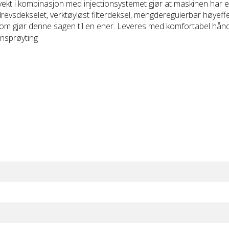
vekt i kombinasjon med injectionsystemet gjør at maskinen har e
drevsdekselet, verktøyløst filterdeksel, mengderegulerbar høyef
jer som gjør denne sagen til en ener. Leveres med komfortabel hå
nnsprøyting