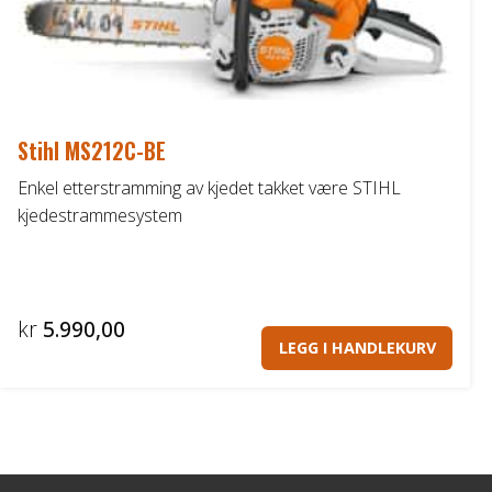
Stihl MS212C-BE
Enkel etterstramming av kjedet takket være STIHL
kjedestrammesystem
kr
5.990,00
LEGG I HANDLEKURV