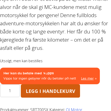
alvor når de skal gi MC-kundene mest mulig
Båthenger
motorsykkel for pengene! Denne fullblods
Varehenger
adventure-motorsykkelen har alt du ønsker for
både korte og lange eventyr. Her får du 100 %
Skaphenger
kjøreglede fra første kilometer – om det er på
Maskinhenger
asfalt eller på grus.
HAGE/SKOG
Utsolgt, men kan bestilles
Honda Power Equipment
QJ
Stihl -Skog og Hage
LEGG I HANDLEKURV
motor
SRT
Toro Snøfres
700SX
Produktnummer:
SRT700SX
Kategori:
QJ Motor