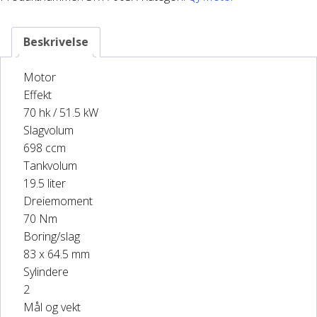
antall
DELER OG TILBEHØR
Beskrivelse
Batteriladere
Motor
Effekt
GIVI – Bagasjesystem for MC
70 hk / 51.5 kW
Slagvolum
698 ccm
Tankvolum
19.5 liter
Dreiemoment
70 Nm
Boring/slag
83 x 64.5 mm
Sylindere
2
Mål og vekt