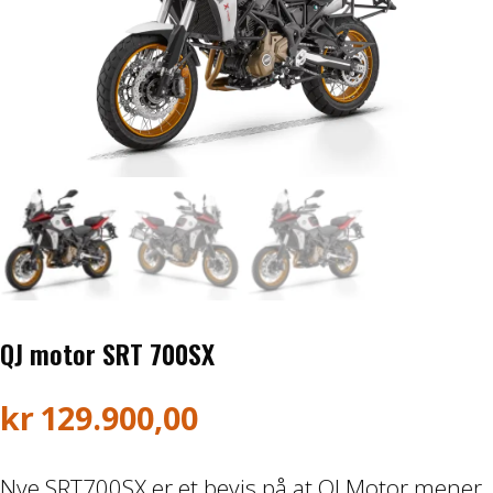
Honda ATV
Kawasaki ATV/UTV
Hisun ATV / UTV
TGB ATV
BÅT OG BÅTMOTOR
Båter
QJ motor SRT 700SX
Suzuki Båtmotor
kr
129.900,00
TILHENGERE
Nye SRT700SX er et bevis på at QJ Motor mener