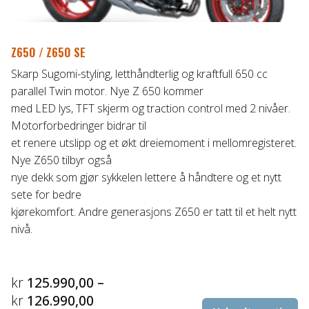
Z650 / Z650 SE
Skarp Sugomi-styling, letthåndterlig og kraftfull 650 cc
parallel Twin motor. Nye Z 650 kommer
med LED lys, TFT skjerm og traction control med 2 nivåer.
Motorforbedringer bidrar til
et renere utslipp og et økt dreiemoment i mellomregisteret.
Nye Z650 tilbyr også
nye dekk som gjør sykkelen lettere å håndtere og et nytt
sete for bedre
kjørekomfort. Andre generasjons Z650 er tatt til et helt nytt
nivå.
kr
125.990,00
–
Prisområde:
kr
126.990,00
De