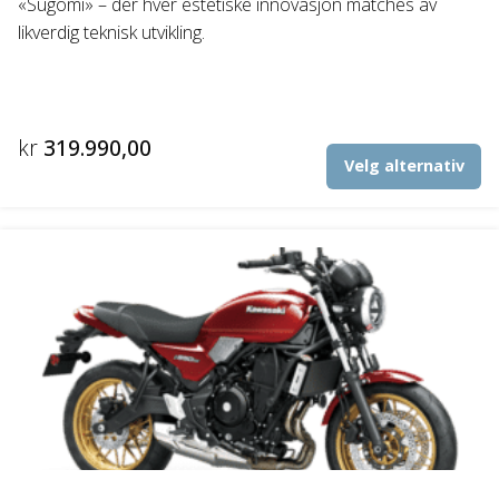
«Sugomi» – der hver estetiske innovasjon matches av
likverdig teknisk utvikling.
kr
319.990,00
De
Velg alternativ
pr
ha
fl
va
Al
ka
ve
p
pr