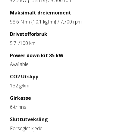
92.2 kW {125 HK} / 9,500 rpm
Maksimalt dreiemoment
98.6 N•m {10.1 kgf•m} / 7,700 rpm
Drivstofforbruk
5.7 l/100 km
Power down kit 85 kW
Available
CO2 Utslipp
132 g/km
Girkasse
6-trinns
Sluttutveksling
Forseglet kjede