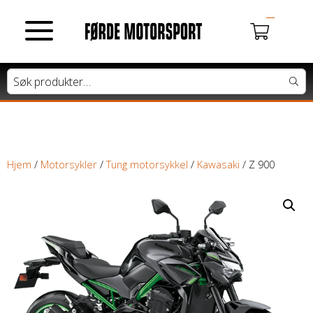
MOTORSYKLER
Du har ingen produkter i handlekurven.
Tung motorsykkel
Lett motorsykkel
Hjem
/
Motorsykler
/
Tung motorsykkel
/
Kawasaki
/ Z 900
Moped / Scooter
Cross / Junior
ATV / SNØSCOOTER