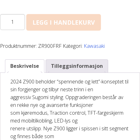
DELER OG TILBEHØR
Z
LEGG I HANDLEKURV
900
Batteriladere
antall
GIVI – Bagasjesystem for MC
Produktnummer:
ZR900FRF
Kategori:
Kawasaki
Beskrivelse
Tilleggsinformasjon
2024 Z900 beholder “spennende og lett”-konseptet til
sin forgjenger og tilbyr neste trinn i en
aggressiv Sugomi styling. Oppgraderingen består av
en rekke nye og avanserte funksjoner
som kjøremodus, Traction control, TFT-fargeskjerm
med mobiltilkobling, LED-lys og
renere utslipp. Nye Z900 ligger i spissen i sitt segment
og finnes både som