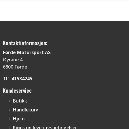
fl
va
Al
ka
ve
p
Kontaktinformasjon:
pr
Førde Motorsport AS
Øyrane 4
6800 Førde
Tlf:
41534245
Kundeservice
Butikk
Handlekurv
Hjem
Kjøps og leveringsbetingelser