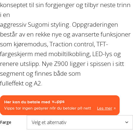
til
konseptet til sin forgjenger og tilbyr neste trinn
Båthenger
i en
kr19
aggressiv Sugomi styling. Oppgraderingen
Varehenger
består av en rekke nye og avanserte funksjoner
Skaphenger
som kjøremodus, Traction control, TFT-
fargeskjerm med mobiltilkobling, LED-lys og
Maskinhenger
renere utslipp. Nye Z900 ligger i spissen i sitt
segment og finnes både som
HAGE/SKOG
fulleffekt og A2.
Honda Power Equipment
Stihl -Skog og Hage
Toro Snøfres
Farge