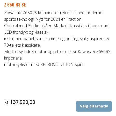
Z 650 RS SE
Kawasaki Z650RS kombinerer retro stil med moderne
sports teknologi. Nytt for 2024 er Traction
Control med 3 ulike nivåer. Markant klassisk stil som rund
LED frontlykt og klassisk
instrumentpanel, samt ramme og og fargevalg inspirert av
70-tallets klassikere.
Med to-sylindret motor og retro linjer vil Kawasaki Z650RS
imponere
motorsyklister med RETROVOLUTION spirit.
kr
137.990,00
De
Velg alternativ
pr
ha