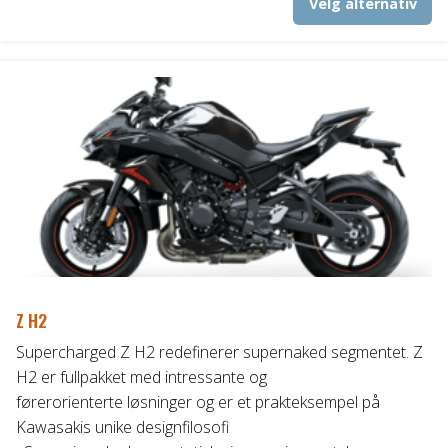
Velg alternativ
kr125.990,00
pr
til
ha
fl
kr126.990,00
va
Al
ka
ve
p
pr
Z H2
Supercharged Z H2 redefinerer supernaked segmentet. Z
H2 er fullpakket med intressante og
førerorienterte løsninger og er et prakteksempel på
Kawasakis unike designfilosofi