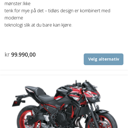
mønster.Ikke
tenk for mye på det – tidløs design er kombinert med
moderne
teknologi slik at du bare kan kjøre.
kr
99.990,00
De
Velg alternativ
pr
ha
fl
va
Al
ka
ve
p
pr