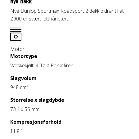
Nye dekk
Nye Dunlop Sportmax Roadsport 2 dekk bidrar til at
Z900 er svært letthåndtert.
Motor
Motortype
Væskekjølt, 4-Takt Rekkefirer
Slagvolum
948 cm³
Størrelse x slagdybde
73.4 x 56 mm
Kompresjonsforhold
11.8:1