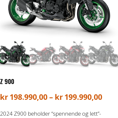
Honda ATV
Kawasaki ATV/UTV
Hisun ATV / UTV
TGB ATV
BÅT OG BÅTMOTOR
Båter
Z 900
Suzuki Båtmotor
Pri
kr
198.990,00
–
kr
199.990,00
kr19
TILHENGERE
2024 Z900 beholder “spennende og lett”-