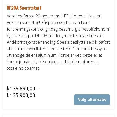
DF20A Snorststart
Verdens første 20-hester med EFI. Lettest i klassen!
Vekt fra kun 44 kg! Råsprek og lett! Lean Burn
forbrenningskontroll gir deg best mulig drivstofføkonomi
og lave utslipp. DF20A har følgende tekniske finesser:
Anti-korrosjonsbehandling: Spesialbeskyttelse blir påført
aluminiumsoverflaten med et sterkt ”lim” for å beskytte
utvendige deler i aluminium. Fordeler ved dette er at
korrosjonsbeskyttelsen bidrar til å øke motorenes
totale holdbarhet
kr
35.690,00
–
Prisområde:
kr
35.900,00
Det
Velg alternativ
kr35.690,00
pro
til
har
fler
kr35.900,00