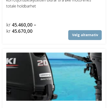
totale holdbarhet
kr
45.460,00
–
Prisområde:
kr
45.670,00
Det
Velg alternativ
kr45.460,00
pro
til
har
fler
kr45.670,00
vari
Alt
kan
vel
på
pro