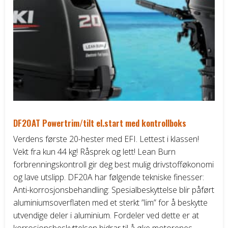
vari
Alt
kan
vel
på
pro
DF20AT Powertrim/tilt el.start med kontrollboks
Verdens første 20-hester med EFI. Lettest i klassen!
Vekt fra kun 44 kg! Råsprek og lett! Lean Burn
forbrenningskontroll gir deg best mulig drivstofføkonomi
og lave utslipp. DF20A har følgende tekniske finesser:
Anti-korrosjonsbehandling: Spesialbeskyttelse blir påført
aluminiumsoverflaten med et sterkt ”lim” for å beskytte
utvendige deler i aluminium. Fordeler ved dette er at
korrosjonsbeskyttelsen bidrar til å øke motorenes