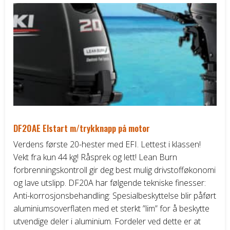
vari
Alt
kan
vel
på
pro
DF20AE Elstart m/trykknapp på motor
Verdens første 20-hester med EFI. Lettest i klassen!
Vekt fra kun 44 kg! Råsprek og lett! Lean Burn
forbrenningskontroll gir deg best mulig drivstofføkonomi
og lave utslipp. DF20A har følgende tekniske finesser:
Anti-korrosjonsbehandling: Spesialbeskyttelse blir påført
aluminiumsoverflaten med et sterkt ”lim” for å beskytte
utvendige deler i aluminium. Fordeler ved dette er at