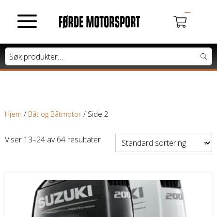
MOTORSYKLER
Du har ingen produkter i handlekurven.
Tung motorsykkel
Lett motorsykkel
Hjem
/
Båt og Båtmotor
/ Side 2
Moped / Scooter
Viser 13–24 av 64 resultater
Cross / Junior
ATV / SNØSCOOTER