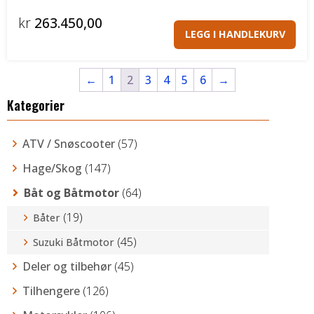
kr
263.450,00
LEGG I HANDLEKURV
←
1
2
3
4
5
6
→
Kategorier
ATV / Snøscooter
(57)
Hage/Skog
(147)
Båt og Båtmotor
(64)
(19)
Båter
(45)
Suzuki Båtmotor
Deler og tilbehør
(45)
Tilhengere
(126)