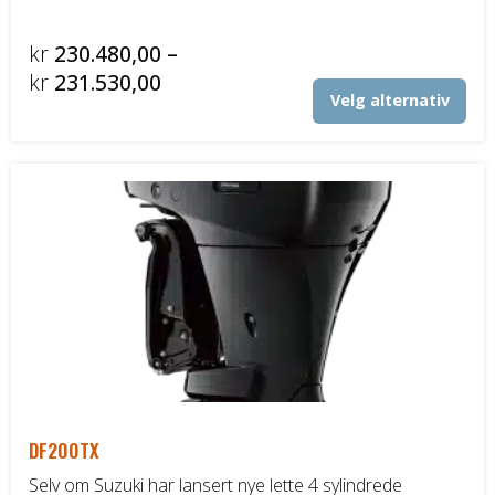
DELER OG TILBEHØR
kr
230.480,00
–
Prisområde:
kr
231.530,00
Det
Batteriladere
Velg alternativ
kr230.480,00
pro
til
har
GIVI – Bagasjesystem for MC
fler
kr231.530,00
vari
Alt
kan
vel
på
pro
DF200TX
Selv om Suzuki har lansert nye lette 4 sylindrede