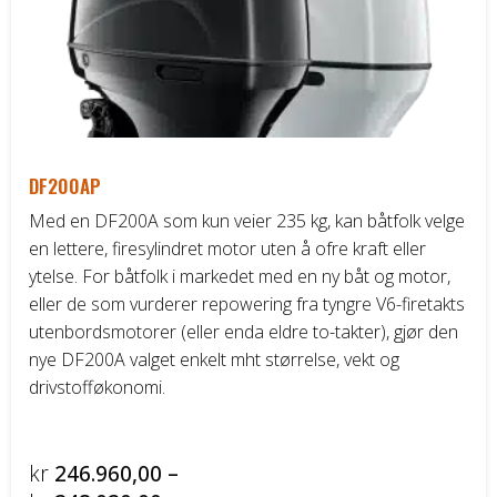
Honda ATV
Kawasaki ATV/UTV
Hisun ATV / UTV
DF200AP
TGB ATV
Med en DF200A som kun veier 235 kg, kan båtfolk velge
en lettere, firesylindret motor uten å ofre kraft eller
BÅT OG BÅTMOTOR
ytelse. For båtfolk i markedet med en ny båt og motor,
eller de som vurderer repowering fra tyngre V6-firetakts
Båter
utenbordsmotorer (eller enda eldre to-takter), gjør den
nye DF200A valget enkelt mht størrelse, vekt og
Suzuki Båtmotor
drivstofføkonomi.
TILHENGERE
kr
246.960,00
–