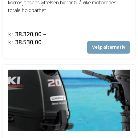
korrosjonsbeskyttelsen bidrar til å øke motorenes
totale holdbarhet
kr
38.320,00
–
Prisområde:
kr
38.530,00
Det
Velg alternativ
kr38.320,00
pro
til
har
fler
kr38.530,00
vari
Alt
kan
vel
på
pro