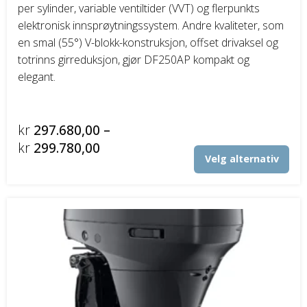
per sylinder, variable ventiltider (VVT) og flerpunkts
elektronisk innsprøytningssystem. Andre kvaliteter, som
en smal (55°) V-blokk-konstruksjon, offset drivaksel og
totrinns girreduksjon, gjør DF250AP kompakt og
elegant.
kr
297.680,00
–
Prisområde:
kr
299.780,00
Det
Velg alternativ
kr297.680,00
pro
til
har
fler
kr299.780,00
vari
Alt
kan
vel
på
pro