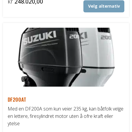
Prisområde:
kr
248.020,00
Det
Velg alternativ
kr246.960,00
Båthenger
pro
til
har
fler
kr248.020,00
Varehenger
vari
Alt
Skaphenger
kan
vel
Maskinhenger
på
pro
HAGE/SKOG
Honda Power Equipment
DF200AT
Stihl -Skog og Hage
Med en DF200A som kun veier 235 kg, kan båtfolk velge
en lettere, firesylindret motor uten å ofre kraft eller
Toro Snøfres
ytelse