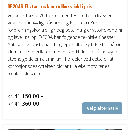
DF20AR El.start m/kontrollboks inkl i pris
Verdens første 20-hester med EFI. Lettest i klassen!
Vekt fra kun 44 kg! Råsprek og lett! Lean Burn
forbrenningskontroll gir deg best mulig drivstofføkonomi
og lave utslipp. DF20A har følgende tekniske finesser:
Anti-korrosjonsbehandling: Spesialbeskyttelse blir påført
aluminiumsoverflaten med et sterkt ”lim” for å beskytte
utvendige deler i aluminium. Fordeler ved dette er at
korrosjonsbeskyttelsen bidrar til å øke motorenes
totale holdbarhet
kr
41.150,00
–
Prisområde:
kr
41.360,00
Det
Velg alternativ
kr41.150,00
pro
til
har
fler
kr41.360,00