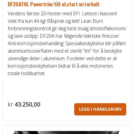
DF20ATHL Powertrim/tilt el.start m/rorkult
Verdens første 20-hester med EFI. Lettest i klassen!
Vekt fra kun 44 kg! Råsprek og lett! Lean Burn
forbrenningskontroll gir deg best mulig drivstofføkonomi
og lave utslipp. DF20A har følgende tekniske finesser:
Anti-korrosjonsbehandling: Spesialbeskyttelse blir påført
aluminiumsoverflaten med et sterkt ”lim” for å beskytte
utvendige deler i aluminium. Fordeler ved dette er at
korrosjonsbeskyttelsen bidrar til å øke motorenes
totale holdbarhet
kr
43.250,00
LEGG I HANDLEKURV