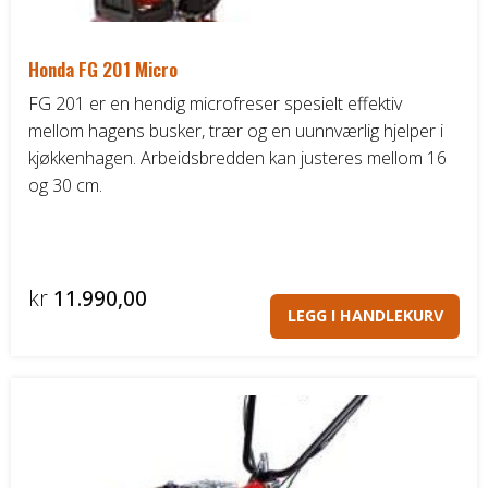
DELER OG TILBEHØR
Honda FG 201 Micro
Batteriladere
FG 201 er en hendig microfreser spesielt effektiv
mellom hagens busker, trær og en uunnværlig hjelper i
GIVI – Bagasjesystem for MC
kjøkkenhagen. Arbeidsbredden kan justeres mellom 16
og 30 cm.
kr
11.990,00
LEGG I HANDLEKURV