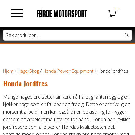
MOTORSYKLER
Du har ingen produkter i handlekurven.
Tung motorsykkel
Lett motorsykkel
Hjem
/
Hage/Skog
/
Honda Power Equipment
/ Honda Jordfres
Honda Jordfres
Moped / Scooter
Mange hageeiere setter sin ære i å ha et grøntanlegg og en
Cross / Junior
kjøkkenhage som er fruktbar og frodig. Dette er et trivelig og
morsomt arbeid, men kan også bli en belastning for ryggen
dersom alt arbeidet må utføres for hånd. Honda har utviklet
ATV / SNØSCOOTER
jordfresere som alle bærer Hondas kvalitetsstempel.
Samtlige modeller har Hondas støysvake bensinmotor med