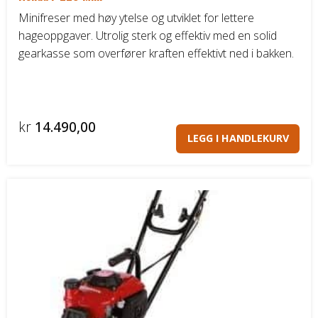
Minifreser med høy ytelse og utviklet for lettere
Båthenger
hageoppgaver. Utrolig sterk og effektiv med en solid
gearkasse som overfører kraften effektivt ned i bakken.
Varehenger
Skaphenger
kr
14.490,00
Maskinhenger
LEGG I HANDLEKURV
HAGE/SKOG
Honda Power Equipment
Stihl -Skog og Hage
Toro Snøfres