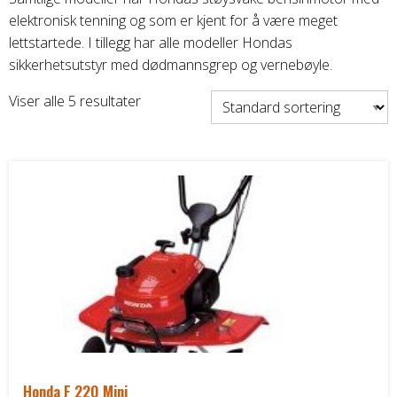
Honda ATV
elektronisk tenning og som er kjent for å være meget
lettstartede. I tillegg har alle modeller Hondas
Kawasaki ATV/UTV
sikkerhetsutstyr med dødmannsgrep og vernebøyle.
Viser alle 5 resultater
Hisun ATV / UTV
TGB ATV
BÅT OG BÅTMOTOR
Båter
Suzuki Båtmotor
TILHENGERE
Honda F 220 Mini