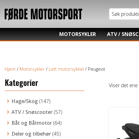
MOTORSYKLER
ATV / SNØS
Tung motorsykkel
Honda ATV
Lett motorsykkel
Kawasaki AT
Hjem
/
Motorsykler
/
Lett motorsykkel
/ Peugeot
Moped / Scooter
Hisun ATV / 
Kategorier
Cross / Junior
TGB ATV
Viser det ene 
Hage/Skog
(147)
ATV / Snøscooter
(57)
Båt og Båtmotor
(64)
Deler og tilbehør
(45)