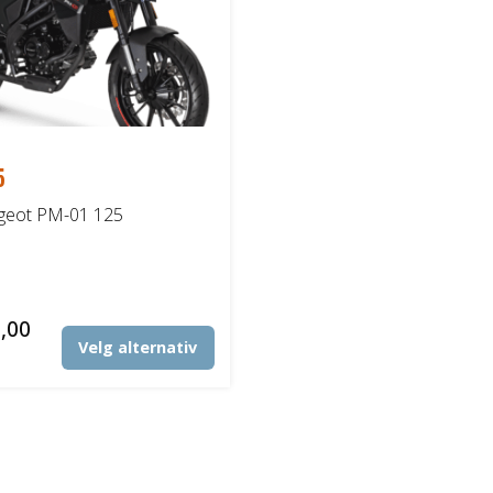
5
geot PM-01 125
,00
Velg alternativ
Dette
produktet
har
flere
varianter.