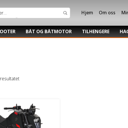
Hjem
Om oss
Mi
COOTER
BÅT OG BÅTMOTOR
TILHENGERE
HA
Båter
Båthenger
Hon
V/UTV
Suzuki Båtmotor
Varehenger
Sti
UTV
Skaphenger
Tor
Maskinhenger
resultatet