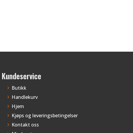
Alternativene
kan
velges
på
produktsiden
Kundeservice
Butikk
Handlekurv
Hjem
Kjøps og leveringsbetingelser
Kontakt oss