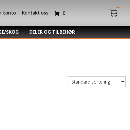
n konto
Kontakt oss
0
GE/SKOG
DELER OG TILBEHØR
Du har ingen produkter i handlekurven.
da Power Equipment
Batteriladere
hl -Skog og Hage
GIVI – Bagasjesystem for MC
o Snøfres